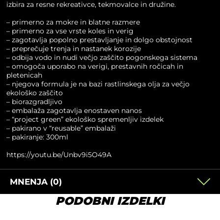
izbira za resne rekreativce, tekmovalce in družine.
– primerno za mokre in blatne razmere
– primerno za vse vrste koles in verig
– zagotavlja popolno prestavljanje in dolgo obstojnost
– preprečuje trenja in nastanek korozije
– odbija vodo in nudi večjo zaščito pogonskega sistema
– omogoča uporabo na verigi, prestavnih ročicah in
pletenicah
– njegova formula je na bazi rastlinskega olja za večjo
ekološko zaščito
– biorazgradljivo
– embalaža zagotavlja enostaven nanos
– “project green” ekološko spremenljiv izdelek
– pakirano v “reusable” embalaži
– pakiranje: 300ml
https://youtu.be/Unbv9i5O49A
MNENJA (0)
PODOBNI IZDELKI