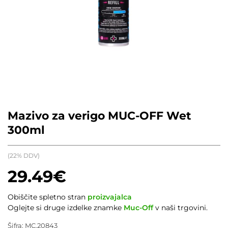
Mazivo za verigo MUC-OFF Wet
300ml
(22% DDV)
29.49
€
Obiščite spletno stran
proizvajalca
Oglejte si druge izdelke znamke
Muc-Off
v naši trgovini.
Šifra:
MC.20843