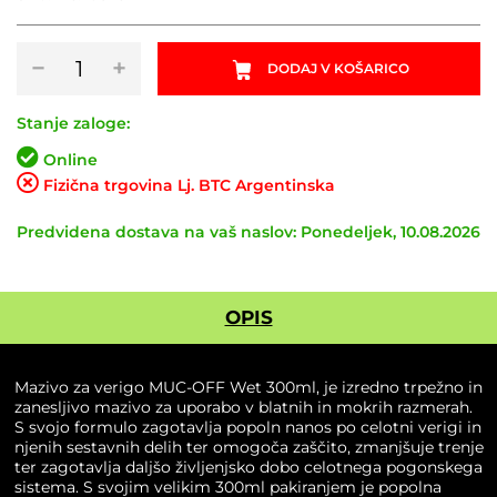
Mazivo
−
+
DODAJ V KOŠARICO
za
verigo
MUC-
Stanje zaloge:
OFF
Online
Wet
Fizična trgovina Lj. BTC Argentinska
300ml
količina
Predvidena dostava na vaš naslov: Ponedeljek, 10.08.2026
OPIS
Mazivo za verigo MUC-OFF Wet 300ml, je izredno trpežno in
zanesljivo mazivo za uporabo v blatnih in mokrih razmerah.
S svojo formulo zagotavlja popoln nanos po celotni verigi in
njenih sestavnih delih ter omogoča zaščito, zmanjšuje trenje
ter zagotavlja daljšo življenjsko dobo celotnega pogonskega
sistema. S svojim velikim 300ml pakiranjem je popolna