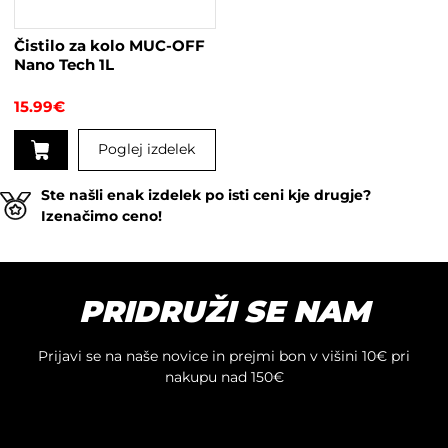
na
strani
Čistilo za kolo MUC-OFF
izdelka
Nano Tech 1L
15.99
€
Poglej izdelek
Ste našli enak izdelek po isti ceni kje drugje?
Izenačimo ceno!
PRIDRUŽI SE NAM
Prijavi se na naše novice in prejmi bon v višini 10€ pri
nakupu nad 150€