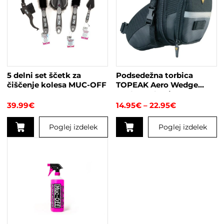
več
več
različic.
različic.
Možnosti
Možnosti
lahko
lahko
izberete
izberete
na
na
strani
strani
5 delni set ščetk za
Podsedežna torbica
izdelka
izdelka
čiščenje kolesa MUC-OFF
TOPEAK Aero Wedge
Pack s trakovi
Cenovni
39.99
€
14.95
€
–
22.95
€
razpon:
od
Poglej izdelek
Poglej izdelek
14.95€
do
Ta
22.95€
izdelek
ima
več
različic.
Možnosti
lahko
izberete