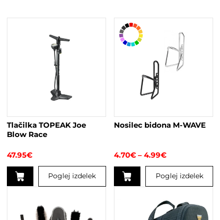
Tlačilka TOPEAK Joe
Nosilec bidona M-WAVE
Blow Race
Cenovni
47.95
€
4.70
€
–
4.99
€
razpon:
od
Poglej izdelek
Poglej izdelek
4.70€
do
Ta
Ta
4.99€
izdelek
izdelek
ima
ima