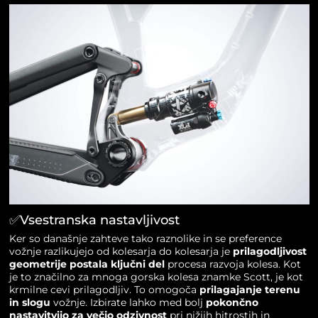
✅Vsestranska nastavljivost
Ker so današnje zahteve tako raznolike in se preference
vožnje razlikujejo od kolesarja do kolesarja je
prilagodljivost
geometrije postala ključni del
procesa razvoja kolesa. Kot
je to značilno za mnoga gorska kolesa znamke Scott, je kot
krmilne cevi prilagodljiv. To omogoča
prilagajanje terenu
in slogu
vožnje. Izbirate lahko med bolj
pokončno
nastavitvijo za večjo odzivnost
pri nižjih hitrostih in