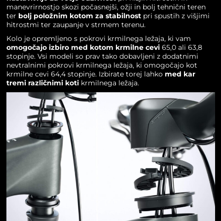
manevrirnostjo skozi počasnejši, ožji in bolj tehnični teren
ter
bolj položnim kotom za stabilnost
pri spustih z višjimi
hitrostmi ter zaupanje v strmem terenu.
Kolo je opremljeno s pokrovi krmilnega ležaja, ki vam
omogočajo izbiro med kotom krmilne cevi
65,0 ali 63,8
stopinje. Vsi modeli so prav tako dobavljeni z dodatnimi
nevtralnimi pokrovi krmilnega ležaja, ki omogočajo kot
krmilne cevi 64,4 stopinje. Izbirate torej lahko
med kar
tremi različnimi koti
krmilnega ležaja.