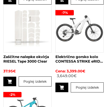
Ta
izdelek
-7%
ima
več
različic.
Možnosti
lahko
izberete
na
strani
Zaščitne nalepke okvirja
Električno gorsko kolo
izdelka
RIESEL Tape 3000 Clear
CONTESSA STRIKE eRIDE
910 EVO žensko
37.95
€
3,399.00
€
3,649.00
€
Poglej izdelek
Poglej izdelek
-2%
Ta
izdelek
ima