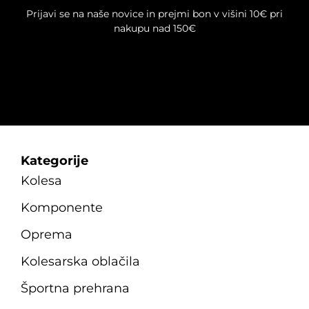
na
Prijavi se na naše novice in prejmi bon v višini 10€ pri
strani
nakupu nad 150€
izdelka
Kategorije
Kolesa
Komponente
Oprema
Kolesarska oblačila
Športna prehrana