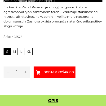
Več o naročilu kolesa po spletu
Enduro kolo Scott Ransom je zmogljivo gorsko kolo za
agresivno vožnjo v zahtevnem terenu. Združuje stabilnost pri
hitrosti, učinkovitost na vzponih in veliko mero nadzora na
dolgih spustih. Zasnova okvirja omogoča natančno prilagoditev
slogu vožnje.
Šifra:
425575
S
M
L
XL
Enduro
−
+
DODAJ V KOŠARICO
kolo
SCOTT
RANSOM
900
RC
2026
OPIS
količina