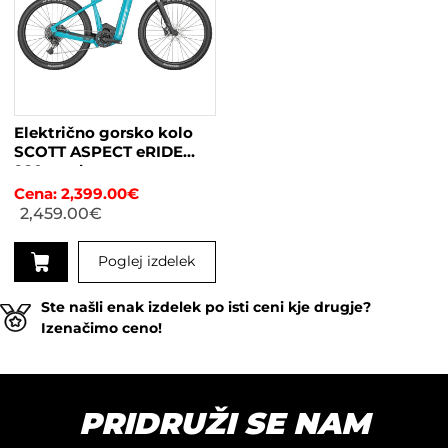
več
različic.
Možnosti
lahko
izberete
na
Električno gorsko kolo
strani
SCOTT ASPECT eRIDE
izdelka
920 modra
2,399.00
€
2,459.00
€
Poglej izdelek
Ta
Ste našli enak izdelek po isti ceni kje drugje?
izdelek
Izenačimo ceno!
ima
več
različic.
Možnosti
PRIDRUŽI SE NAM
lahko
izberete