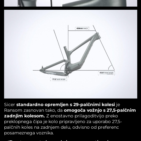
Sicer
standardno opremljen s 29-palčnimi kolesi
je
Ransom zasnovan tako, da
omogoča vožnjo s 27,5-palčnim
zadnjim kolesom.
Z enostavno prilagoditvijo preko
preklopnega čipa je kolo pripravljeno za uporabo 27,5-
palčnih koles na zadnjem delu, odvisno od preferenc
posameznega voznika.