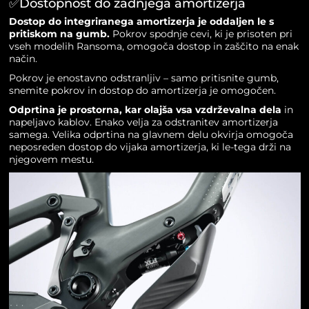
✅Dostopnost do zadnjega amortizerja
Dostop do integriranega amortizerja je oddaljen le s
pritiskom na gumb.
Pokrov spodnje cevi, ki je prisoten pri
vseh modelih Ransoma, omogoča dostop in zaščito na enak
način.
Pokrov je enostavno odstranljiv – samo pritisnite gumb,
snemite pokrov in dostop do amortizerja je omogočen.
Odprtina je prostorna, kar olajša vsa vzdrževalna dela
in
napeljavo kablov. Enako velja za odstranitev amortizerja
samega. Velika odprtina na glavnem delu okvirja omogoča
neposreden dostop do vijaka amortizerja, ki le-tega drži na
njegovem mestu.