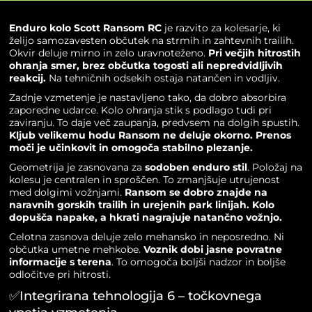
Enduro kolo Scott Ransom RC
je razvito za kolesarje, ki
želijo samozavesten občutek na strmih in zahtevnih trailih.
Okvir deluje mirno in zelo uravnoteženo.
Pri večjih hitrostih
ohranja smer, brez občutka togosti ali nepredvidljivih
reakcij.
Na tehničnih odsekih ostaja natančen in vodljiv.
Zadnje vzmetenje je nastavljeno tako, da dobro absorbira
zaporedne udarce. Kolo ohranja stik s podlago tudi pri
zaviranju. To daje več zaupanja, predvsem na dolgih spustih.
Kljub velikemu hodu Ransom ne deluje okorno. Prenos
moči je učinkovit in omogoča stabilno plezanje.
Geometrija je zasnovana za
sodoben enduro stil
. Položaj na
kolesu je centralen in sproščen. To zmanjšuje utrujenost
med dolgimi vožnjami.
Ransom se dobro znajde na
naravnih gorskih trailih in urejenih park linijah. Kolo
dopušča napake, a hkrati nagrajuje natančno vožnjo.
Celotna zasnova deluje zelo mehansko in neposredno. Ni
občutka umetne mehkobe.
Voznik dobi jasne povratne
informacije s terena
. To omogoča boljši nadzor in boljše
odločitve pri hitrosti.
✅Integrirana tehnologija 6 – točkovnega