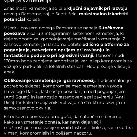
vpetja vzmetenja
Značilnosti vzmetenja so bile
ključni dejavnik pri razvoju
novega Ransoma, saj je
Scott
želel
maksimalno izkoristiti
potencial
kolesa.
V jedru povsem novega Ransoma se nahaja
6-točkovna
povezava
v paru z integriranim sistemom vzmetenja, ki
daje svobodo za izpopolnjevanje značilnosti vzmetenja. Z
zasnovo vzmetenja Ransoma dobite
odlično platformo za
poganjanje, neverjeten oprijem pri zaviranju in
fantastično podporo pri agresivni vožnji.
Ransom nudi
170mm hoda zadnjega amortizerja, kar je lep kompromis za
vožnjo v parku ali na lokalnih stezicah. Hod prednje vilice je
enak.
Oblikovanje vzmetenja je igra ravnovesij.
Tradicionalno je
potrebno sklepati kompromise med razmerjem vzvoda
(Leverage Ratio), lastnostjo posedanja med poganjanjem
(Anti Squat) in lastnostjo raztegovanja pri zaviranju (Anti
Rise) ter kako te dejavniki vplivajo na strukturo okvirja in
samo zasnovo okvirja.
6-točkovna povezava omogoča, da natančno izberemo,
kako se vzmetenje obnaša, kar nam daje večji
možnost personalizacije voznih lastnosti kolesa, kar rezultira
v manj kompromisih in boljšem nadzoru.