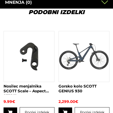
MNENJA (0)
PODOBNI IZDELKI
Nosilec menjalnika
Gorsko kolo SCOTT
SCOTT Scale – Aspect
GENIUS 930
273561
9.99
€
2,299.00
€
Poglej izdelek
Poglej izdelek