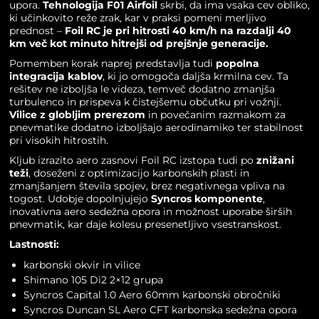
upora.
Tehnologija F01 Airfoil
skrbi, da ima vsaka cev obliko,
ki učinkovito reže zrak, kar v praksi pomeni merljivo
prednost –
Foil RC je pri hitrosti 40 km/h na razdalji 40
km več kot minuto hitrejši od prejšnje generacije.
Pomemben korak naprej predstavlja tudi
popolna
integracija kablov
, ki jo omogoča daljša krmilna cev. Ta
rešitev ne izboljša le videza, temveč dodatno zmanjša
turbulenco in prispeva k čistejšemu občutku pri vožnji.
Vilice z globljim prerezom
in povečanim razmakom za
pnevmatike dodatno izboljšajo aerodinamiko ter stabilnost
pri visokih hitrostih.
Kljub izrazito aero zasnovi Foil RC izstopa tudi po
znižani
teži
, doseženi z optimizacijo karbonskih plasti in
zmanjšanjem števila spojev, brez negativnega vpliva na
togost. Udobje dopolnjujejo
Syncros komponente
,
inovativna aero sedežna opora in možnost uporabe širših
pnevmatik, kar daje kolesu presenetljivo vsestranskost.
Lastnosti:
karbonski okvir in vilice
Shimano 105 Di2 2×12 grupa
Syncros Capital 1.0 Aero 60mm karbonski obročniki
Syncros Duncan SL Aero CFT karbonska sedežna opora