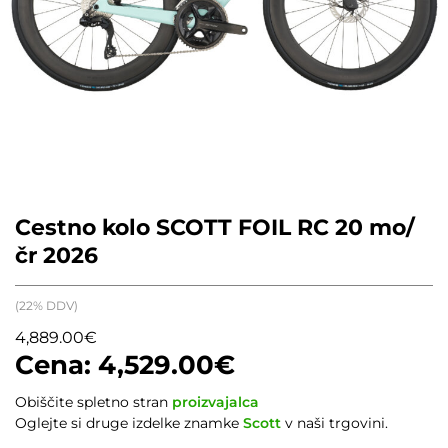
Cestno kolo SCOTT FOIL RC 20 mo/
čr 2026
(22% DDV)
4,889.00
€
4,529.00
€
Obiščite spletno stran
proizvajalca
Oglejte si druge izdelke znamke
Scott
v naši trgovini.