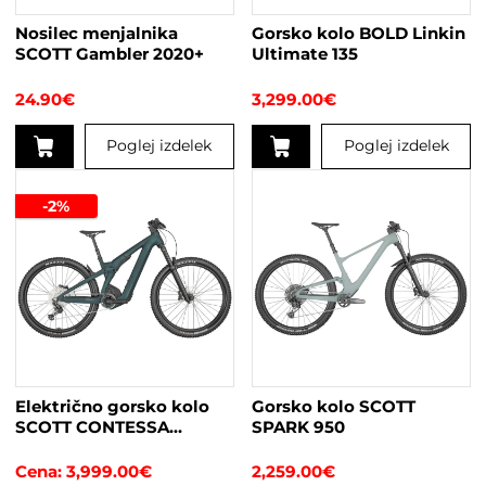
Nosilec menjalnika
Gorsko kolo BOLD Linkin
SCOTT Gambler 2020+
Ultimate 135
24.90
€
3,299.00
€
Poglej izdelek
Poglej izdelek
Ta
izdelek
-2%
ima
več
različic.
Možnosti
lahko
izberete
na
strani
Električno gorsko kolo
Gorsko kolo SCOTT
izdelka
SCOTT CONTESSA
SPARK 950
PATRON eRIDE 910
žensko
3,999.00
€
2,259.00
€