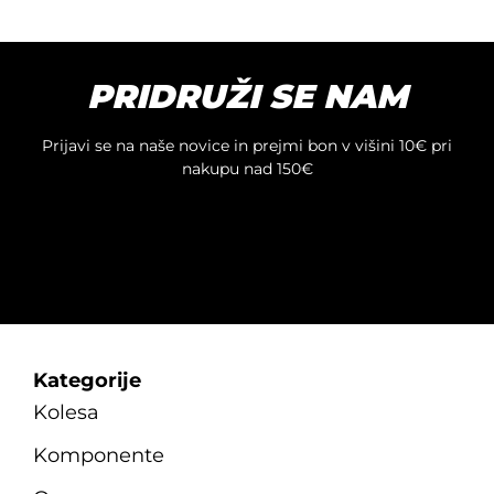
več
različic.
Možnosti
PRIDRUŽI SE NAM
lahko
izberete
na
Prijavi se na naše novice in prejmi bon v višini 10€ pri
strani
nakupu nad 150€
izdelka
Kategorije
Kolesa
Komponente