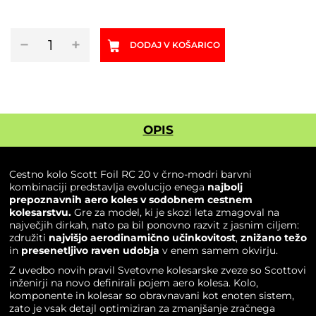
Cestno
−
+
DODAJ V KOŠARICO
kolo
SCOTT
FOIL
RC
20
mo/
OPIS
čr
2026
količina
Cestno kolo Scott Foil RC 20 v črno-modri barvni
kombinaciji predstavlja evolucijo enega
najbolj
prepoznavnih aero koles v sodobnem cestnem
kolesarstvu.
Gre za model, ki je skozi leta zmagoval na
največjih dirkah, nato pa bil ponovno razvit z jasnim ciljem:
združiti
najvišjo aerodinamično učinkovitost
,
znižano težo
in
presenetljivo raven udobja
v enem samem okvirju.
Z uvedbo novih pravil Svetovne kolesarske zveze so Scottovi
inženirji na novo definirali pojem aero kolesa. Kolo,
komponente in kolesar so obravnavani kot enoten sistem,
zato je vsak detajl optimiziran za zmanjšanje zračnega