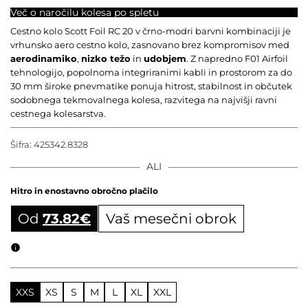
Več o naročilu kolesa po spletu
Cestno kolo Scott Foil RC 20 v črno-modri barvni kombinaciji je
vrhunsko aero cestno kolo, zasnovano brez kompromisov med
aerodinamiko
,
nizko težo
in
udobjem
. Z napredno F01 Airfoil
tehnologijo, popolnoma integriranimi kabli in prostorom za do
30 mm široke pnevmatike ponuja hitrost, stabilnost in občutek
sodobnega tekmovalnega kolesa, razvitega na najvišji ravni
cestnega kolesarstva.
Šifra:
425342.8328
ALI
Hitro in enostavno obročno plačilo
Od
73.82
€
Vaš mesečni obrok
Obročni izračun
XXS
XS
S
M
L
XL
XXL