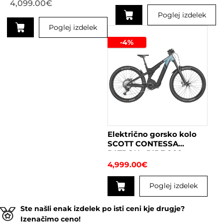
4,099.00
€
Poglej izdelek
Poglej izdelek
Ta
izdelek
Ta
-4%
ima
izdelek
več
ima
različic.
več
Možnosti
različic.
lahko
Možnosti
izberete
lahko
na
izberete
strani
na
Električno gorsko kolo
izdelka
strani
SCOTT CONTESSA
izdelka
PATRON eRIDE 900
žensko
4,999.00
€
Poglej izdelek
Ta
Ste našli enak izdelek po isti ceni kje drugje?
izdelek
Izenačimo ceno!
ima