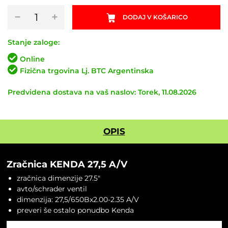
Zračnica
−
+
DODAJ V KOŠARICO
KENDA
27,5
A/V
Stanje zaloge:
količina
Online
Fizična trgovina Lj. BTC Argentinska
Predvidena dostava na vaš naslov: Torek, 11.08.2026
OPIS
Zračnica KENDA 27,5 A/V
zračnica dimenzije 27.5″
avto/schrader ventil
dimenzija: 27,5/650Bx2.00-2.35 A/V
preveri še ostalo ponudbo
Kenda