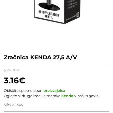
Zračnica KENDA 27,5 A/V
(22% DDV)
3.16
€
Obiščite spletno stran
proizvajalca
Oglejte si druge izdelke znamke
Kenda
v naši trgovini.
Šifra:
511465