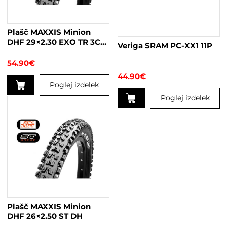
lahko
izberete
na
Plašč MAXXIS Minion
strani
DHF 29×2.30 EXO TR 3C
Veriga SRAM PC-XX1 11P
izdelka
Maxx Terra
54.90
€
44.90
€
Poglej izdelek
Poglej izdelek
Plašč MAXXIS Minion
DHF 26×2.50 ST DH