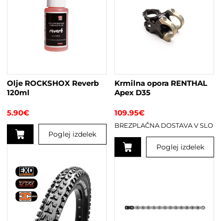
Olje ROCKSHOX Reverb
Krmilna opora RENTHAL
120ml
Apex D35
5.90
€
109.95
€
BREZPLAČNA DOSTAVA V SLO
Poglej izdelek
Poglej izdelek
Ta
izdelek
ima
več
različic.
Možnosti