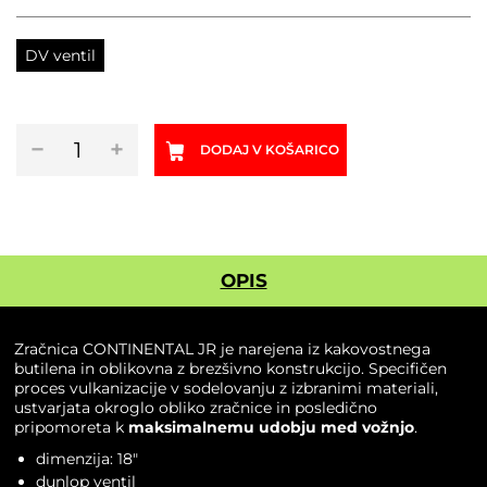
DV ventil
Zračnica
−
+
DODAJ V KOŠARICO
CONTINENTAL
JR
18"
DV
količina
OPIS
Zračnica CONTINENTAL JR je narejena iz kakovostnega
butilena in oblikovna z brezšivno konstrukcijo. Specifičen
proces vulkanizacije v sodelovanju z izbranimi materiali,
ustvarjata okroglo obliko zračnice in posledično
pripomoreta k
maksimalnemu udobju med vožnjo
.
dimenzija: 18″
dunlop ventil