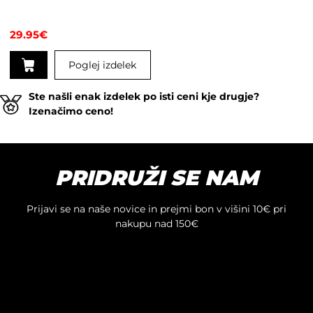
29.95
€
Poglej izdelek
Ta
Ste našli enak izdelek po isti ceni kje drugje?
izdelek
Izenačimo ceno!
ima
več
različic.
Možnosti
PRIDRUŽI SE NAM
lahko
izberete
na
Prijavi se na naše novice in prejmi bon v višini 10€ pri
strani
nakupu nad 150€
izdelka