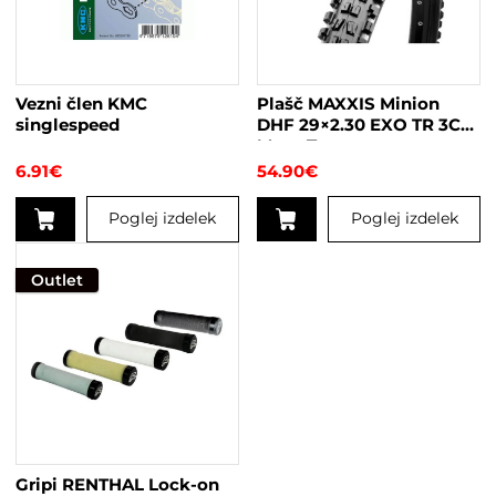
Vezni člen KMC
Plašč MAXXIS Minion
singlespeed
DHF 29×2.30 EXO TR 3C
Maxx Terra
6.91
€
54.90
€
Poglej izdelek
Poglej izdelek
Outlet
Gripi RENTHAL Lock-on