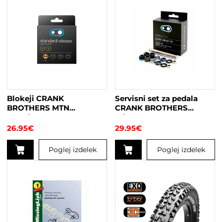
Blokeji CRANK
Servisni set za pedala
BROTHERS MTN
CRANK BROTHERS
Premium Cleat Standard
Clipless
6°
26.95
€
29.95
€
Poglej izdelek
Poglej izdelek