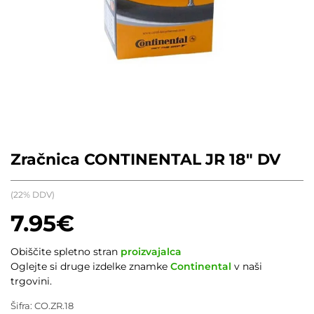
Zračnica CONTINENTAL JR 18″ DV
(22% DDV)
7.95
€
Obiščite spletno stran
proizvajalca
Oglejte si druge izdelke znamke
Continental
v naši
trgovini.
Šifra:
CO.ZR.18