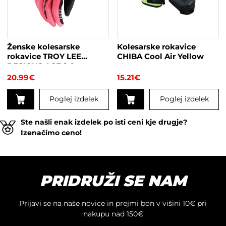
lahko
izberete
na
strani
Ženske kolesarske
Kolesarske rokavice
izdelka
rokavice TROY LEE
CHIBA Cool Air Yellow
DESIGNS ACE 2.0
FIRECRACKER
20.99
€
15.21
€
Poglej izdelek
Poglej izdelek
Ta
Ta
Ste našli enak izdelek po isti ceni kje drugje?
izdelek
izdelek
Izenačimo ceno!
ima
ima
več
več
različic.
različic.
Možnosti
Možnosti
PRIDRUŽI SE NAM
lahko
lahko
izberete
izberete
na
na
Prijavi se na naše novice in prejmi bon v višini 10€ pri
strani
strani
nakupu nad 150€
izdelka
izdelka