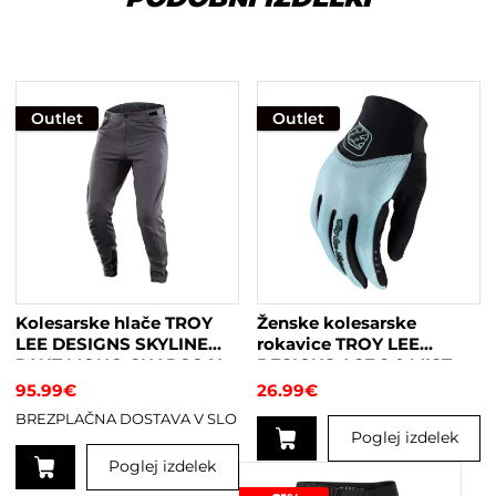
Outlet
Outlet
Kolesarske hlače TROY
Ženske kolesarske
LEE DESIGNS SKYLINE
rokavice TROY LEE
PANT MONO CHARCOAL
DESIGNS ACE 2.0 MIST
95.99
€
26.99
€
BREZPLAČNA DOSTAVA V SLO
Poglej izdelek
Poglej izdelek
Ta
izdelek