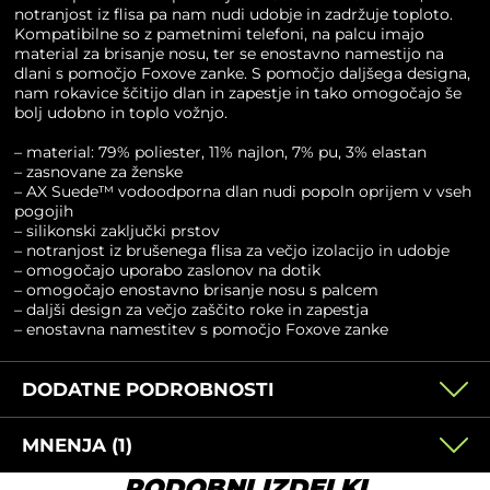
notranjost iz flisa pa nam nudi udobje in zadržuje toploto.
Kompatibilne so z pametnimi telefoni, na palcu imajo
material za brisanje nosu, ter se enostavno namestijo na
dlani s pomočjo Foxove zanke. S pomočjo daljšega designa,
nam rokavice ščitijo dlan in zapestje in tako omogočajo še
bolj udobno in toplo vožnjo.
– material: 79% poliester, 11% najlon, 7% pu, 3% elastan
– zasnovane za ženske
– AX Suede™ vodoodporna dlan nudi popoln oprijem v vseh
pogojih
– silikonski zaključki prstov
– notranjost iz brušenega flisa za večjo izolacijo in udobje
– omogočajo uporabo zaslonov na dotik
– omogočajo enostavno brisanje nosu s palcem
– daljši design za večjo zaščito roke in zapestja
– enostavna namestitev s pomočjo Foxove zanke
DODATNE PODROBNOSTI
MNENJA (1)
PODOBNI IZDELKI