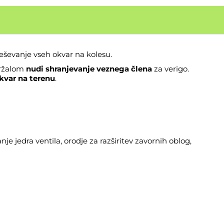
reševanje vseh okvar na kolesu.
držalom
nudi shranjevanje veznega člena
za verigo.
kvar na terenu
.
nje jedra ventila, orodje za razširitev zavornih oblog,