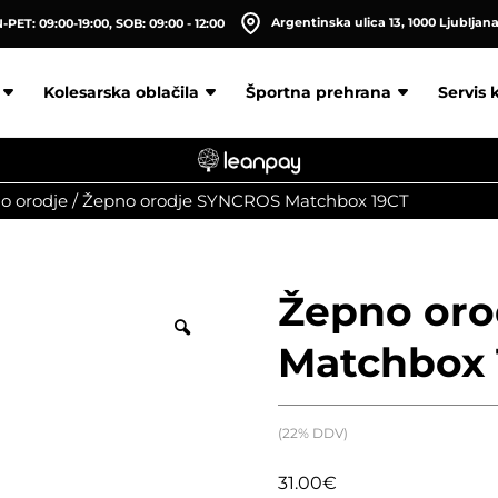
Argentinska ulica 13, 1000 Ljubljan
PET: 09:00-19:00, SOB: 09:00 - 12:00
Kolesarska oblačila
Športna prehrana
Servis 
o orodje
/
Žepno orodje SYNCROS Matchbox 19CT
Žepno or
Matchbox 
(22% DDV)
31.00
€