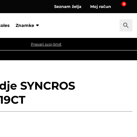
0
Seznam želja
Moj račun
a
koles
Znamke
Preveri svoj limit
odje SYNCROS
19CT