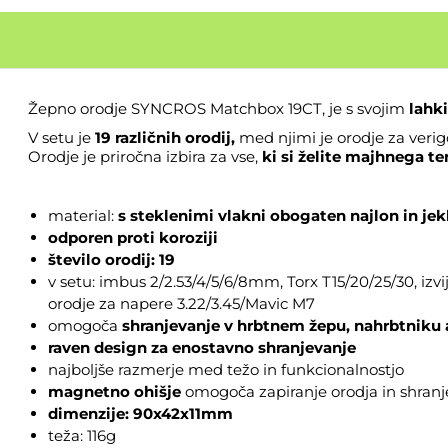
Žepno orodje SYNCROS Matchbox 19CT, je s svojim
lahk
V setu je
19 različnih orodij,
med njimi je orodje za verig
Orodje je priročna izbira za vse,
ki si želite majhnega te
material:
s steklenimi vlakni obogaten najlon in jek
odporen proti koroziji
število orodij: 19
v setu: imbus 2/2.53/4/5/6/8mm, Torx T15/20/25/30, izvij
orodje za napere 3.22/3.45/Mavic M7
omogoča
shranjevanje v hrbtnem žepu, nahrbtniku a
raven design za enostavno shranjevanje
najboljše razmerje med težo in funkcionalnostjo
magnetno ohišje
omogoča zapiranje orodja in shranj
dimenzije: 90x42x11mm
teža: 116g