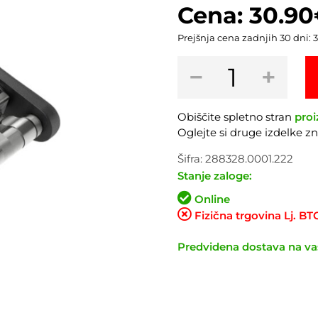
30.90
Prejšnja cena zadnjih 30 dni:
3
Žepno
−
+
orodje
SYNCROS
Matchbox
Obiščite spletno stran
proi
19CT
Oglejte si druge izdelke 
količina
Šifra:
288328.0001.222
Stanje zaloge:
Online
Fizična trgovina Lj. B
Predvidena dostava na vaš