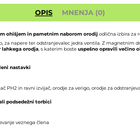
OPIS
MNENJA (0)
im ohišjem in pametnim naborom orodij
odlična izbira za 
o, za napere ter odstranjevalec jedra ventila. Z magnetnim 
r lahkega orodja
, s katerim boste
uspešno opravili večino o
leni nastavki
ač PH2 in ravni izvijač, orodje za verigo, orodje za odstranjeva
li podsedežni torbici
evanje veznega člena