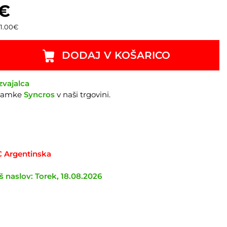
€
1.00
€
DODAJ V KOŠARICO
zvajalca
znamke
Syncros
v naši trgovini.
TC Argentinska
 naslov: Torek, 18.08.2026