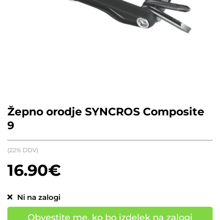
Žepno orodje SYNCROS Composite
9
(22% DDV)
16.90
€
Ni na zalogi
Obvestite me, ko bo izdelek na zalogi