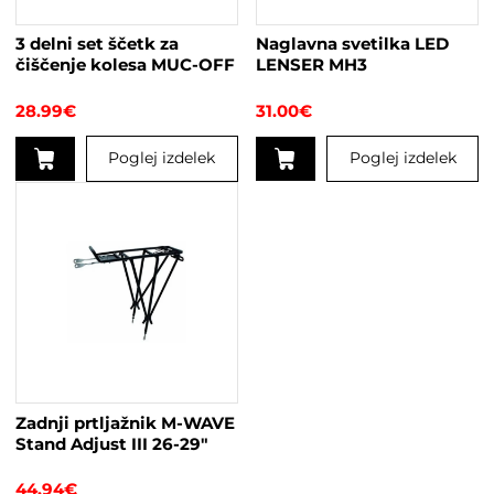
3 delni set ščetk za
Naglavna svetilka LED
čiščenje kolesa MUC-OFF
LENSER MH3
28.99
€
31.00
€
Poglej izdelek
Poglej izdelek
Ta
izdelek
ima
več
različic.
Možnosti
lahko
izberete
na
strani
Zadnji prtljažnik M-WAVE
izdelka
Stand Adjust III 26-29″
44.94
€