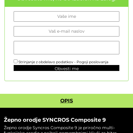
Strinjanje z obdelavo podatkov -
Pogoji poslovanja
Obvesti me
OPIS
Žepno orodje SYNCROS Composite 9
Žepno orodje Syncros Composite 9 je priročno multi-
funkcijsko orodje z najbolj pomembnimi ključi za hiter