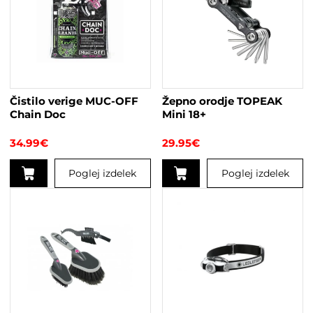
Čistilo verige MUC-OFF
Žepno orodje TOPEAK
Chain Doc
Mini 18+
34.99
€
29.95
€
Poglej izdelek
Poglej izdelek