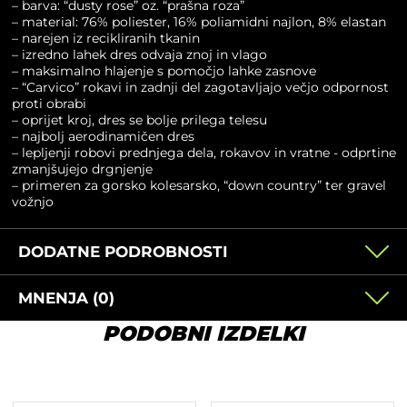
– barva: “dusty rose” oz. “prašna roza”
– material: 76% poliester, 16% poliamidni najlon, 8% elastan
– narejen iz recikliranih tkanin
– izredno lahek dres odvaja znoj in vlago
– maksimalno hlajenje s pomočjo lahke zasnove
– “Carvico” rokavi in zadnji del zagotavljajo večjo odpornost
proti obrabi
– oprijet kroj, dres se bolje prilega telesu
– najbolj aerodinamičen dres
– lepljenji robovi prednjega dela, rokavov in vratne - odprtine
zmanjšujejo drgnjenje
– primeren za gorsko kolesarsko, “down country” ter gravel
vožnjo
DODATNE PODROBNOSTI
MNENJA (0)
PODOBNI IZDELKI