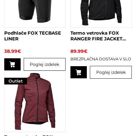
Možnosti
Možnosti
lahko
lahko
izberete
izberete
na
na
strani
strani
Podhlače FOX TECBASE
Termo vetrovka FOX
izdelka
izdelka
LINER
RANGER FIRE JACKET
BLACK ženska
38.99
€
89.99
€
BREZPLAČNA DOSTAVA V SLO
Poglej izdelek
Poglej izdelek
Ta
izdelek
Outlet
Ta
ima
izdelek
več
ima
različic.
več
Možnosti
različic.
lahko
Možnosti
izberete
lahko
na
izberete
strani
na