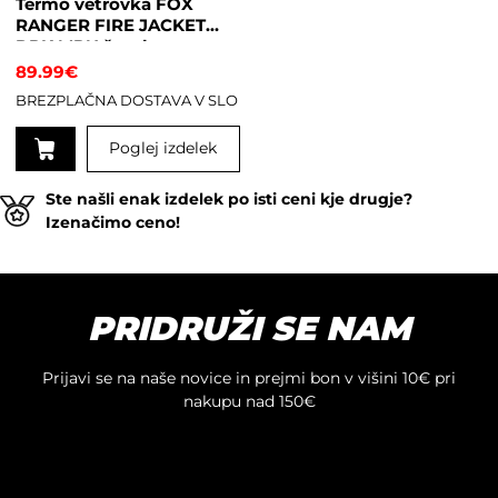
Termo vetrovka FOX
izdelka
strani
RANGER FIRE JACKET
izdelka
DRK MRN ženska
89.99
€
BREZPLAČNA DOSTAVA V SLO
Poglej izdelek
Ta
Ste našli enak izdelek po isti ceni kje drugje?
izdelek
Izenačimo ceno!
ima
več
različic.
Možnosti
PRIDRUŽI SE NAM
lahko
izberete
na
Prijavi se na naše novice in prejmi bon v višini 10€ pri
strani
nakupu nad 150€
izdelka