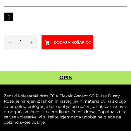
S
Ženski
−
+
DODAJ V KOŠARICO
kolesarski
dres
FOX
Flexair
Ascent
SS
OPIS
Pulse
Dusty
Rose
Ženski kolesarski dres FOX Flexair Ascent SS Pulse Dusty
količina
Rose, je narejen iz lahkih in raztegljivih materialov, ki skrbijo
za popolno prileganje ter udobje pri nošenju. Lahka zasnova
omogoča zračnost in aerodinamičnost dresa. Popolna izbira
za vse kolesarke, ki si želite izjemnega udobja ne glede na
dolžino svoje vožnje.