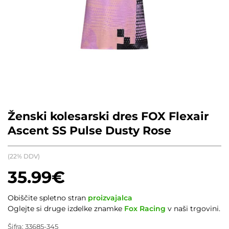
Ženski kolesarski dres FOX Flexair
Ascent SS Pulse Dusty Rose
(22% DDV)
35.99
€
Obiščite spletno stran
proizvajalca
Oglejte si druge izdelke znamke
Fox Racing
v naši trgovini.
Šifra:
33685-345