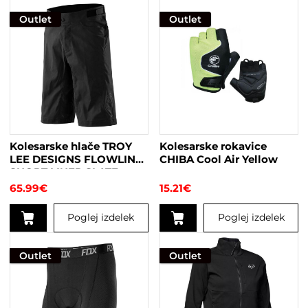
Outlet
Outlet
Kolesarske hlače TROY
Kolesarske rokavice
LEE DESIGNS FLOWLINE
CHIBA Cool Air Yellow
SHORT LINER SLATE
BLACK
65.99
€
15.21
€
Poglej izdelek
Poglej izdelek
Ta
Ta
izdelek
izdelek
Outlet
Outlet
ima
ima
več
več
različic.
različic.