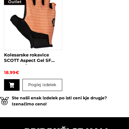
izdelek
Outlet
Ta
ima
izdelek
več
ima
različic.
več
Možnosti
različic.
lahko
Možnosti
izberete
lahko
na
izberete
strani
na
Kolesarske rokavice
izdelka
strani
SCOTT Aspect Gel SF
izdelka
roza-oranžne
18.99
€
Poglej izdelek
Ta
Ste našli enak izdelek po isti ceni kje drugje?
izdelek
Izenačimo ceno!
ima
več
različic.
Možnosti