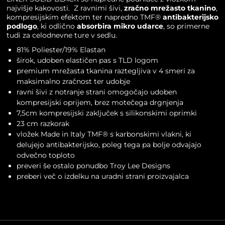
najvišje kakovosti. Z ravnimi šivi,
zračno mrežasto tkanino
,
kompresijskim efektom ter napredno TMF®
antibakterijsko
podlogo
, ki odlično
absorbira mikro udarce
, so primerne
tudi za celodnevne ture v sedlu.
81% Poliester/19% Elastan
širok, udoben elastičen pas s TLD logom
premium mrežasta tkanina raztegljiva v 4 smeri za
maksimalno zračnost ter udobje
ravni šivi z notranje strani omogočajo udoben
kompresijski oprijem, brez motečega drgnjenja
7,5cm kompresijski zaključek s silikonskimi oprimki
23 cm razkorak
vložek Made in Italy TMF® s karbonskimi vlakni, ki
delujejo antibakterijsko, poleg tega pa bolje odvajajo
odvečno toploto
preveri še ostalo ponudbo
Troy Lee Designs
preberi več o izdelku na
uradni strani proizvajalca