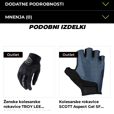
DODATNE PODROBNOSTI
MNENJA (0)
PODOBNI IZDELKI
Outlet
Outlet
Ženske kolesarske
Kolesarske rokavice
rokavice TROY LEE
SCOTT Aspect Gel SF
DESIGNS ACE 2.0 SOLID
temno modre