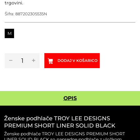
trgovini.
Šifra:
887202305535N
M
Ženske
−
+
DODAJ V KOŠARICO
podhlače
TROY
LEE
DESIGNS
PREMIUM
SHORT
OPIS
LINER
SOLID
BLACK
Ženske podhlače TROY LEE DESIGNS
količina
PREMIUM SHORT LINER SOLID BLACK
Ženske podhlače TROY LEE DESIGNS PREMIUM SHORT
LINER SOLID BLACK so napredne podhlače z vložkom