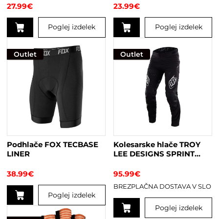
BLACK
27.99
€
23.99
€
Poglej izdelek
Poglej izdelek
Ta
izdelek
Outlet
Outlet
ima
več
različic.
Možnosti
lahko
izberete
na
strani
Podhlače FOX TECBASE
Kolesarske hlače TROY
izdelka
LINER
LEE DESIGNS SPRINT
PANT MONO BLACK
38.99
€
95.99
€
BREZPLAČNA DOSTAVA V SLO
Poglej izdelek
Poglej izdelek
Ta