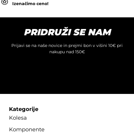
Izenačimo ceno!
ima
več
različic.
Možnosti
PRIDRUŽI SE NAM
lahko
izberete
na
Prijavi se na naše novice in prejmi bon v višini 10€ pri
strani
nakupu nad 150€
izdelka
Kategorije
Kolesa
Komponente