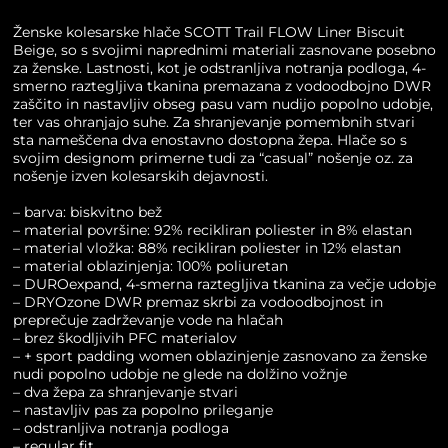
Beige
količina
Ženske kolesarske hlače SCOTT Trail FLOW Liner Biscuit
Beige, so s svojimi naprednimi materiali zasnovane posebno
za ženske. Lastnosti, kot je odstranljiva notranja podloga, 4-
smerno raztegljiva tkanina premazana z vodoodbojno DWR
zaščito in nastavljiv obseg pasu vam nudijo popolno udobje,
ter vas ohranjajo suhe. Za shranjevanje pomembnih stvari
sta nameščena dva enostavno dostopna žepa. Hlače so s
svojim designom primerne tudi za “casual” nošenje oz. za
nošenje izven kolesarskih dejavnosti.
– barva: biskvitno bež
– material površine: 92% recikliran poliester in 8% elastan
– material vložka: 88% recikliran poliester in 12% elastan
– material oblazinjenja: 100% poliuretan
– DUROexpand, 4-smerna raztegljiva tkanina za večje udobje
– DRYOzone DWR premaz skrbi za vodoodbojnost in
preprečuje zadrževanje vode na hlačah
– brez škodljivih PFC materialov
– + sport padding women oblazinjenje zasnovano za ženske
nudi popolno udobje ne glede na dolžino vožnje
– dva žepa za shranjevanje stvari
– nastavljiv pas za popolno prileganje
– odstranljiva notranja podloga
– regular fit