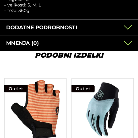
– velikosti: S, M, L
– teža: 360g
DODATNE PODROBNOSTI
MNENJA (0)
PODOBNI IZDELKI
Outlet
Outlet