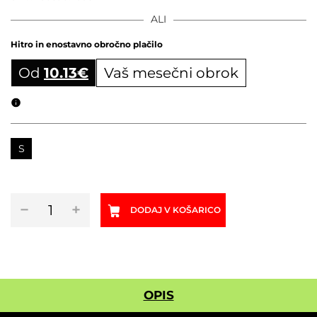
ALI
Hitro in enostavno obročno plačilo
Od
10.13
€
Vaš mesečni obrok
Obročni izračun
S
Ženske
−
+
DODAJ V KOŠARICO
kolesarske
hlače
SCOTT
Trail
FLOW
Liner
OPIS
Biscuit