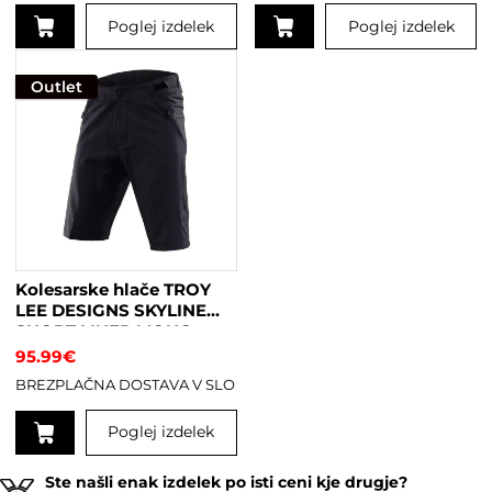
Poglej izdelek
Poglej izdelek
Ta
Ta
izdelek
izdelek
Outlet
ima
ima
več
več
različic.
različic.
Možnosti
Možnosti
lahko
lahko
izberete
izberete
na
na
strani
strani
Kolesarske hlače TROY
izdelka
izdelka
LEE DESIGNS SKYLINE
SHORT LINER MONO
BLACK
95.99
€
BREZPLAČNA DOSTAVA V SLO
Poglej izdelek
Ta
Ste našli enak izdelek po isti ceni kje drugje?
izdelek