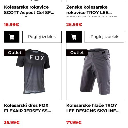
Kolesarske rokavice
Ženske kolesarske
SCOTT Aspect Gel SF
rokavice TROY LEE
roza-oranžne
DESIGNS ACE 2.0 MIST
18.99
€
26.99
€
Poglej izdelek
Poglej izdelek
Ta
Ta
izdelek
izdelek
Outlet
Outlet
ima
ima
več
več
različic.
različic.
Možnosti
Možnosti
lahko
lahko
izberete
izberete
na
na
strani
strani
Kolesarski dres FOX
Kolesarske hlače TROY
izdelka
izdelka
FLEXAIR JERSEY SS
LEE DESIGNS SKYLINE
BLACK
SHORT SHELL MONO
CHARCOAL
35.99
€
77.99
€