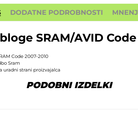
S
DODATNE PODROBNOSTI
MNENJA
obloge SRAM/AVID Code 
/SRAM Code 2007-2010
udbo
Sram
na
uradni strani proizvajalca
PODOBNI IZDELKI