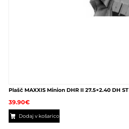
Plašč MAXXIS Minion DHR II 27.5×2.40 DH ST
39.90
€
Dodaj v košarico