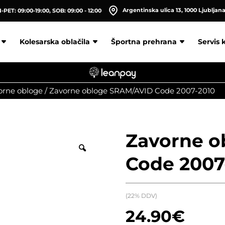
Argentinska ulica 13, 1000 Ljubljan
PET: 09:00-19:00, SOB: 09:00 - 12:00
Kolesarska oblačila
Športna prehrana
Servis 
orne obloge
/
Zavorne obloge SRAM/AVID Code 2007-2010
Zavorne o
Code 2007
(22% DDV)
24.90
€