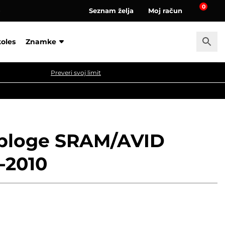
0
Seznam želja
Moj račun
a
koles
Znamke
Preveri svoj limit
bloge SRAM/AVID
-2010