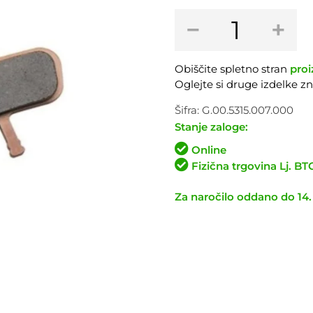
Zavorne
−
+
obloge
SRAM/AVID
Code
Obiščite spletno stran
proi
2007-
Oglejte si druge izdelke 
2010
količina
Šifra:
G.00.5315.007.000
Stanje zaloge:
Online
Fizična trgovina Lj. B
Za naročilo oddano do 14.