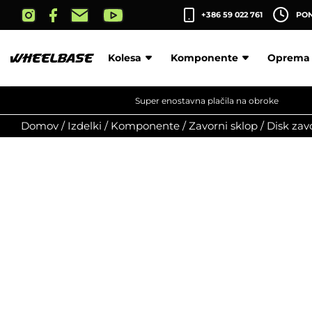
Skip
+386 59 022 761
PON-
to
the
content
Kolesa
Komponente
Oprema
Super enostavna plačila na obroke
Domov
/
Izdelki
/
Komponente
/
Zavorni sklop
/
Disk zav