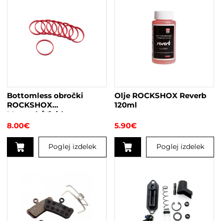
Bottomless obročki
Olje ROCKSHOX Reverb
ROCKSHOX
120ml
Monarch/Vivid
8.00
€
5.90
€
Poglej izdelek
Poglej izdelek