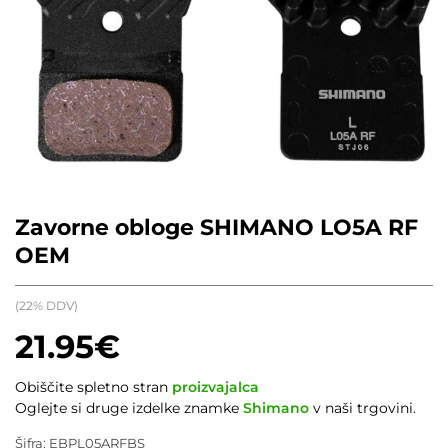
Zavorne obloge SHIMANO LO5A RF
OEM
(22% DDV)
21.95
€
Obiščite spletno stran
proizvajalca
Oglejte si druge izdelke znamke
Shimano
v naši trgovini.
Šifra:
EBPL05ARFBS