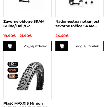
Zavorne obloge SRAM
Nadomestna notranjost
Guide/Trail/G2
zavorne ročice SRAM
Guide RS
Cenovni
19.90
€
–
21.90
€
24.40
€
razpon:
od
Poglej izdelek
Poglej izdelek
19.90€
do
Ta
21.90€
izdelek
ima
več
različic.
Možnosti
lahko
izberete
na
strani
Plašč MAXXIS Minion
izdelka