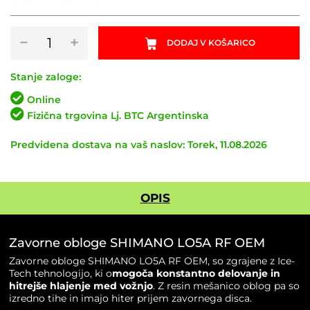
Zavorne
−
+
DODAJ V KOŠARICO
obloge
SHIMANO
LO5A
Stanje zaloge:
RF
Online
OEM
Fizična trgovina Lj. BTC Argentinska
količina
Predvidena dostava na vaš naslov: Torek, 11.08.2026
OPIS
Zavorne obloge SHIMANO LO5A RF OEM
Zavorne obloge SHIMANO LO5A RF OEM, so zgrajene z Ice-
Tech tehnologijo, ki o
mogoča konstantno delovanje in
hitrejše hlajenje med vožnjo
. Z resin mešanico oblog pa so
izredno tihe in imajo hiter prijem zavornega disca.