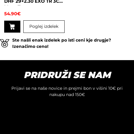
DHF 29×2.30 EXO TR 3C
Maxx Terra
54.90
€
Poglej izdelek
Ste našli enak izdelek po isti ceni kje drugje?
Izenačimo ceno!
PRIDRUŽI SE NAM
Prijavi se na naše novice in prejmi bon v višini 10€ pri
nakupu nad 150€