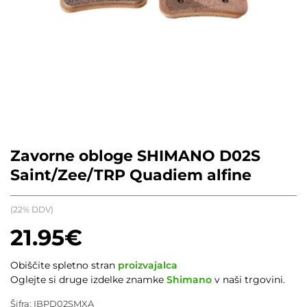
Zavorne obloge SHIMANO D02S
Saint/Zee/TRP Quadiem alfine
(22% DDV)
21.95
€
Obiščite spletno stran
proizvajalca
Oglejte si druge izdelke znamke
Shimano
v naši trgovini.
Šifra:
IBPD02SMXA