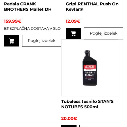
Pedala CRANK
Gripi RENTHAL Push On
BROTHERS Mallet DH
Kevlar®
159.99
€
12.09
€
BREZPLAČNA DOSTAVA V SLO
Poglej izdelek
Poglej izdelek
Ta
izdelek
ima
več
različic.
Možnosti
lahko
izberete
na
Tubeless tesnilo STAN’S
strani
NOTUBES 500ml
izdelka
20.00
€