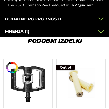
kompatibilnost: Shimano Saint BR-M810, Shimano Saint
BR-M820, Shimano Zee BR-M640 in TRP Quadiem
DODATNE PODROBNOSTI
MNENJA (1)
PODOBNI IZDELKI
Outlet