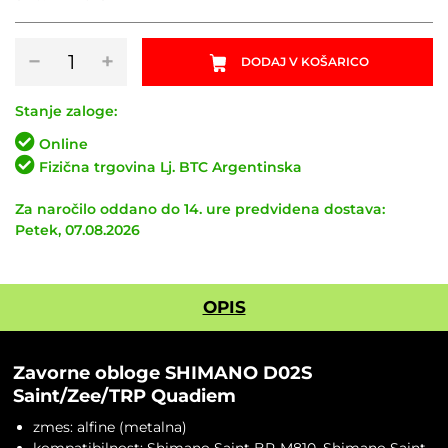
Zavorne
−
+
DODAJ V KOŠARICO
obloge
SHIMANO
D02S
Stanje zaloge:
Saint/Zee/TRP
Online
Quadiem
Fizična trgovina Lj. BTC Argentinska
alfine
količina
Za naročilo oddano do 14. ure predvidena dostava:
Petek, 07.08.2026
OPIS
Zavorne obloge SHIMANO D02S
Saint/Zee/TRP Quadiem
zmes: alfine (metalna)