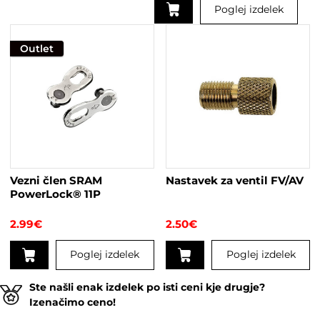
Poglej izdelek
Outlet
Vezni člen SRAM
Nastavek za ventil FV/AV
PowerLock® 11P
2.99
€
2.50
€
Poglej izdelek
Poglej izdelek
Ste našli enak izdelek po isti ceni kje drugje?
Izenačimo ceno!