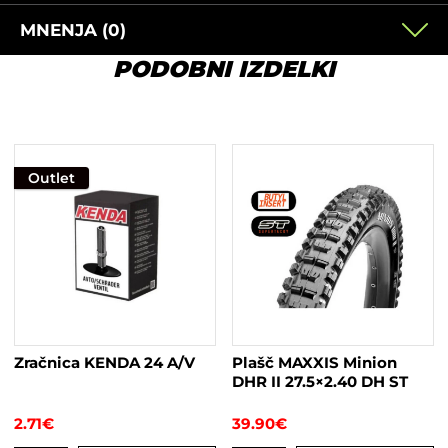
MNENJA (0)
PODOBNI IZDELKI
Outlet
Zračnica KENDA 24 A/V
Plašč MAXXIS Minion
DHR II 27.5×2.40 DH ST
2.71
€
39.90
€