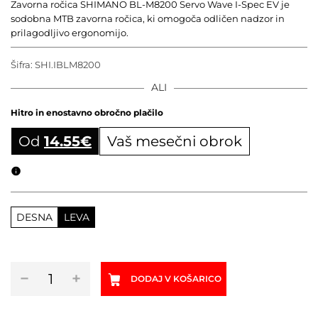
Zavorna ročica SHIMANO BL-M8200 Servo Wave I-Spec EV je
sodobna MTB zavorna ročica, ki omogoča odličen nadzor in
prilagodljivo ergonomijo.
Šifra:
SHI.IBLM8200
ALI
Hitro in enostavno obročno plačilo
Od
14.55
€
Vaš mesečni obrok
Obročni izračun
DESNA
LEVA
Zavorna
−
+
DODAJ V KOŠARICO
ročica
SHIMANO
BL-