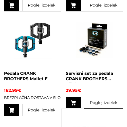
Poglej izdelek
Poglej izdelek
Pedala CRANK
Servisni set za pedala
BROTHERS Mallet E
CRANK BROTHERS
Clipless
162.99
€
29.95
€
BREZPLAČNA DOSTAVA V SLO
Poglej izdelek
Poglej izdelek
Ta
izdelek