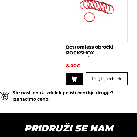
ima
več
različic.
Možnosti
lahko
izberete
na
Bottomless obročki
strani
ROCKSHOX
izdelka
Monarch/Vivid
8.00
€
Poglej izdelek
Ste našli enak izdelek po isti ceni kje drugje?
Izenačimo ceno!
PRIDRUŽI SE NAM