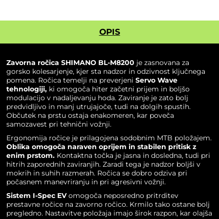
M8200
servo
wave
OPIS
i-
spec
EV
Zavorna ročica SHIMANO BL-M8200
je zasnovana za
količina
gorsko kolesarjenje, kjer sta nadzor in odzivnost ključnega
pomena. Ročica temelji na preverjeni
Servo Wave
tehnologiji,
ki omogoča hiter začetni prijem in boljšo
modulacijo v nadaljevanju hoda. Zaviranje je zato bolj
predvidljivo in manj utrujajoče, tudi na dolgih spustih.
Občutek na prstu ostaja enakomeren, kar poveča
samozavest pri tehnični vožnji.
Ergonomija ročice je prilagojena sodobnim MTB položajem.
Oblika omogoča naraven oprijem in
stabilen pritisk z
enim prstom.
Kontaktna točka je jasna in dosledna, tudi pri
hitrih zaporednih zaviranjih. Zaradi tega je nadzor boljši v
mokrih in suhih razmerah. Ročica se dobro odziva pri
počasnem manevriranju in pri agresivni vožnji.
Sistem I-Spec EV
omogoča neposredno pritrditev
prestavne ročice na zavorno ročico. Krmilo tako ostane bolj
pregledno. Nastavitve položaja imajo širok razpon, kar olajša