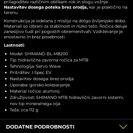
prilagoditev različnim oblikam rok in slogu vožnje.
Nastavitev dosega poteka brez orodja,
kar je praktično na
terenu.
Konstrukcija je izdelana z mislijo na dolgo življenjsko dobo.
Materiali so izbrani za stabilnost in nizko težo. Ročica deluje
zanesljivo tudi pri pogostih obremenitvah. Vzdrževanje je
enostavno in brez posebnosti.
Lastnosti:
Model: SHIMANO BL-M8200
Tip: hidravlična zavorna ročica za MTB
Tehnologija: Servo Wave
Pritrditev: I-Spec EV
Nastavitev dosega: brez orodja
Uporaba: gorsko kolesarjenje
Material ročice: aluminij
Združljivost: SHIMANO MTB hidravlični zavorni sistemi,
nov tip mineralnega olja
Teža: cca 112 g
DODATNE PODROBNOSTI