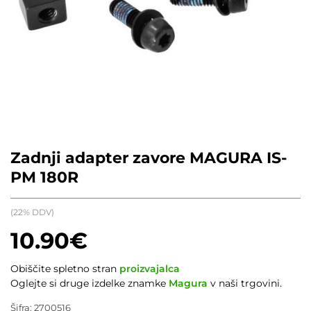
Zadnji adapter zavore MAGURA IS-
PM 180R
(22% DDV)
10.90
€
Obiščite spletno stran
proizvajalca
Oglejte si druge izdelke znamke
Magura
v naši trgovini.
Šifra:
2700516