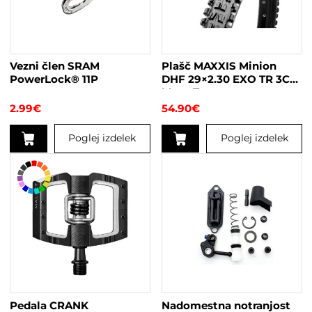
Vezni člen SRAM
Plašč MAXXIS Minion
PowerLock® 11P
DHF 29×2.30 EXO TR 3C
Maxx Terra
2.99
€
54.90
€
Poglej izdelek
Poglej izdelek
Pedala CRANK
Nadomestna notranjost