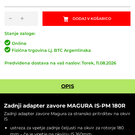
Zadnji
−
+
DODAJ V KOŠARICO
adapter
zavore
MAGURA
Stanje zaloge:
IS-
Online
PM
Fizična trgovina Lj. BTC Argentinska
180R
količina
Predvidena dostava na vaš naslov: Torek, 11.08.2026
OPIS
Zadnji adapter zavore MAGURA IS-PM 180R
Zadnji adapter zavore Magura za stransko pritrditev na okvir
IS
ustreza za vpetje zadnje čeljusti na okvir za rotorje 180
mm – če je vpetje na okvirju IS 160mm