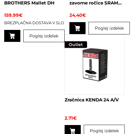
BROTHERS Mallet DH
zavorne ročice SRAM
Guide RS
159.99
€
24.40
€
BREZPLAČNA DOSTAVA V SLO
Poglej izdelek
Poglej izdelek
Outlet
Ta
izdelek
ima
več
različic.
Možnosti
lahko
izberete
na
Zračnica KENDA 24 A/V
strani
izdelka
2.71
€
Poglej izdelek