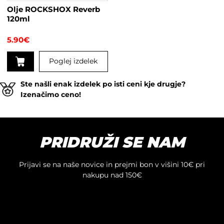
Olje ROCKSHOX Reverb
120ml
5.90
€
Poglej izdelek
Ste našli enak izdelek po isti ceni kje drugje?
Izenačimo ceno!
PRIDRUŽI SE NAM
Prijavi se na naše novice in prejmi bon v višini 10€ pri
nakupu nad 150€