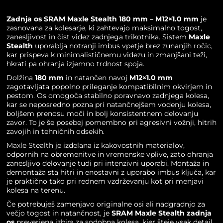
Zadnja os
SRAM
Maxle Stealth 180 mm – M12×1.0 mm
je
zasnovana za kolesarje, ki zahtevajo maksimalno togost,
zanesljivost in čist videz zadnjega trikotnika. Sistem
Maxle
Stealth
uporablja notranji imbus vpetje brez zunanjih ročic,
kar prispeva k minimalističnemu videzu in zmanjšani teži,
hkrati pa ohranja izjemno trdnost spoja.
Dolžina
180 mm
in natančen navoj
M12×1.0 mm
zagotavljata popolno prileganje kompatibilnim okvirjem in
pestom. Os omogoča stabilno poravnavo zadnjega kolesa,
kar se neposredno pozna pri natančnejšem vodenju kolesa,
boljšem prenosu moči in bolj konsistentnem delovanju
zavor. To je še posebej pomembno pri agresivni vožnji, hitrih
zavojih in tehničnih odsekih.
Maxle Stealth je izdelana iz kakovostnih materialov,
odpornih na obremenitve in vremenske vplive, zato ohranja
zanesljivo delovanje tudi pri intenzivni uporabi. Montaža in
demontaža sta hitri in enostavni z uporabo imbus ključa, kar
je praktično tako pri rednem vzdrževanju kot pri menjavi
kolesa na terenu.
Če potrebuješ zamenjavo originalne osi ali nadgradnjo za
večjo togost in natančnost, je
SRAM Maxle Stealth zadnja
os
preverjena izbira za sodobna kolesa, kjer šteje vsak detajl.