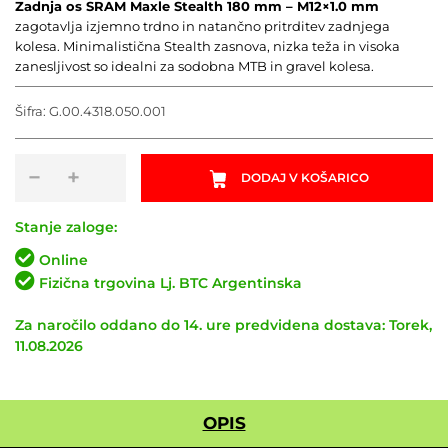
Zadnja os SRAM Maxle Stealth 180 mm – M12×1.0 mm
zagotavlja izjemno trdno in natančno pritrditev zadnjega
kolesa. Minimalistična Stealth zasnova, nizka teža in visoka
zanesljivost so idealni za sodobna MTB in gravel kolesa.
Šifra:
G.00.4318.050.001
Zadnja
−
+
DODAJ V KOŠARICO
os
SRAM
Maxle
Stanje zaloge:
Stealth
Online
180mm
Fizična trgovina Lj. BTC Argentinska
-
M12x1.0mm
Za naročilo oddano do 14. ure predvidena dostava: Torek,
količina
11.08.2026
OPIS