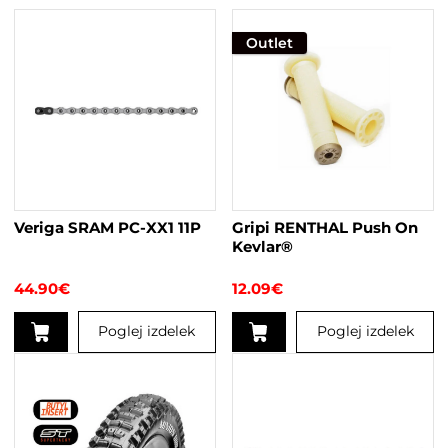
Outlet
Veriga SRAM PC-XX1 11P
Gripi RENTHAL Push On
Kevlar®
44.90
€
12.09
€
Poglej izdelek
Poglej izdelek