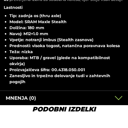
Lastnosti
Tip: zadnja os (thru axle)
Model: SRAM Maxle Stealth
Dolžina: 180 mm
Navoj: M12×1.0 mm
Vpetje: notranji imbus (Stealth zasnova)
Prednosti: visoka togost, natančna poravnava kolesa
Teža: nizka
Uporaba: MTB / gravel (glede na kompatibilnost
okvirja)
Proizvajalčeva šifra: 00.4318.050.001
Zanesljivo in trpežno delovanje tudi v zahtevnih
pogojih
MNENJA (0)
PODOBNI IZDELKI