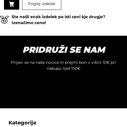
Poglej izdelek
Ta
Ste našli enak izdelek po isti ceni kje drugje?
izdelek
Izenačimo ceno!
ima
več
različic.
Možnosti
PRIDRUŽI SE NAM
lahko
izberete
na
Prijavi se na naše novice in prejmi bon v višini 10€ pri
strani
nakupu nad 150€
izdelka
Kategorije