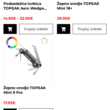
Podsedežna torbica
Žepno orodje TOPEAK
izdelka
TOPEAK Aero Wedge
Mini 18+
Pack s trakovi
Cenovni
14.95
€
–
22.95
€
29.95
€
razpon:
od
Poglej izdelek
Poglej izdelek
14.95€
do
Ta
22.95€
izdelek
ima
več
različic.
Možnosti
lahko
izberete
na
strani
Žepno orodje TOPEAK
izdelka
Mini 9 Pro
17.95
€