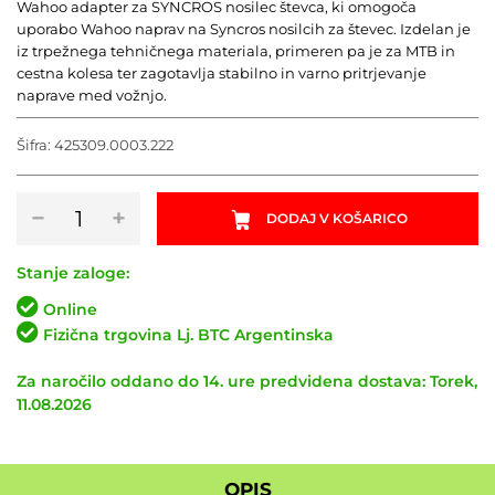
Wahoo adapter za SYNCROS nosilec števca, ki omogoča
uporabo Wahoo naprav na Syncros nosilcih za števec. Izdelan je
iz trpežnega tehničnega materiala, primeren pa je za MTB in
cestna kolesa ter zagotavlja stabilno in varno pritrjevanje
naprave med vožnjo.
Šifra:
425309.0003.222
Wahoo
−
+
DODAJ V KOŠARICO
adapter
za
SYNCROS
Stanje zaloge:
nosilec
Online
števca
Fizična trgovina Lj. BTC Argentinska
količina
Za naročilo oddano do 14. ure predvidena dostava: Torek,
11.08.2026
OPIS