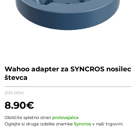
Wahoo adapter za SYNCROS nosilec
števca
(22% DDV)
8.90
€
Obiščite spletno stran
proizvajalca
Oglejte si druge izdelke znamke
Syncros
v naši trgovini.