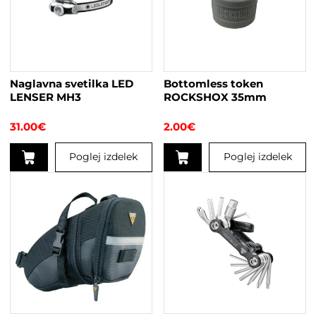
Naglavna svetilka LED
Bottomless token
LENSER MH3
ROCKSHOX 35mm
31.00
€
2.00
€
Poglej izdelek
Poglej izdelek
Ta
izdelek
ima
več
različic.
Možnosti
lahko
izberete
na
strani