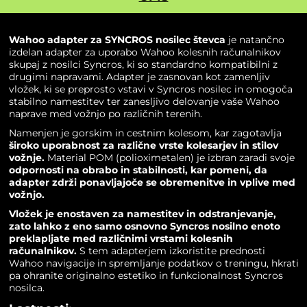
Wahoo adapter za SYNCROS nosilec števca
je natančno
izdelan adapter za uporabo Wahoo kolesnih računalnikov
skupaj z nosilci Syncros, ki so standardno kompatibilni z
drugimi napravami. Adapter je zasnovan kot zamenljiv
vložek, ki se preprosto vstavi v
Syncros nosilec
in omogoča
stabilno namestitev ter zanesljivo delovanje vaše Wahoo
naprave med vožnjo po različnih terenih.
Namenjen je gorskim in cestnim kolesom, kar zagotavlja
široko uporabnost za različne vrste kolesarjev in stilov
vožnje.
Material POM (polioximetalen) je izbran zaradi svoje
odpornosti na obrabo in stabilnosti, kar pomeni, da
adapter zdrži ponavljajoče se obremenitve in vplive med
vožnjo.
Vložek je enostaven za namestitev in odstranjevanje,
zato lahko z eno samo osnovno Syncros nosilno enoto
preklapljate med različnimi vrstami kolesnih
računalnikov.
S tem adapterjem izkoristite prednosti
Wahoo navigacije in spremljanje podatkov o treningu, hkrati
pa ohranite originalno estetiko in funkcionalnost Syncros
nosilca.