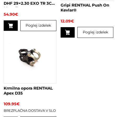
DHF 29×2.30 EXO TR 3C
Gripi RENTHAL Push On
izdelka
Maxx Terra
Kevlar®
54.90
€
12.09
€
Poglej izdelek
Poglej izdelek
Krmilna opora RENTHAL
Apex D35
109.95
€
BREZPLAČNA DOSTAVA V SLO