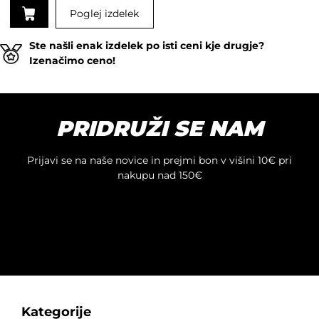
Poglej izdelek
Ta
Ste našli enak izdelek po isti ceni kje drugje?
izdelek
Izenačimo ceno!
ima
več
različic.
Možnosti
PRIDRUŽI SE NAM
lahko
izberete
na
Prijavi se na naše novice in prejmi bon v višini 10€ pri
strani
nakupu nad 150€
izdelka
Kategorije