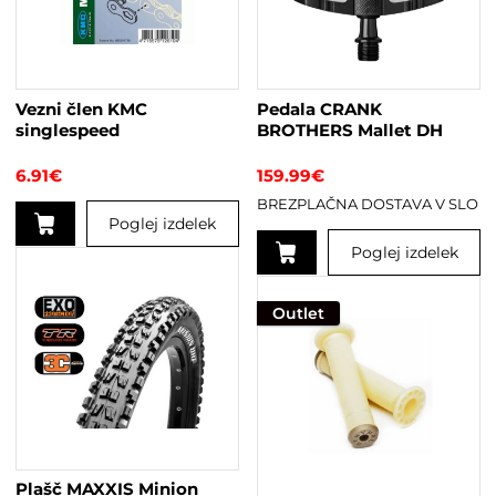
Vezni člen KMC
Pedala CRANK
singlespeed
BROTHERS Mallet DH
6.91
€
159.99
€
BREZPLAČNA DOSTAVA V SLO
Poglej izdelek
Poglej izdelek
Ta
izdelek
Outlet
ima
več
različic.
Možnosti
lahko
izberete
na
Plašč MAXXIS Minion
strani