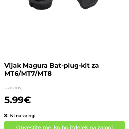
Vijak Magura Bat-plug-kit za
MT6/MT7/MT8
(22% DDV)
5.99
€
Ni na zalogi
Obvestite me, ko bo izdelek na zalogi