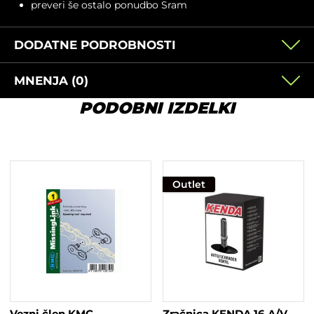
preveri še ostalo ponudbo
Sram
DODATNE PODROBNOSTI
MNENJA (0)
PODOBNI IZDELKI
Outlet
Vezni člen KMC
Zračnica KENDA 16 A/V