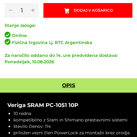
Veriga
−
+
DODAJ V KOŠARICO
SRAM
PC-
1051
Stanje zaloge:
10P
Online
količina
Fizična trgovina Lj. BTC Argentinska
Za naročilo oddano do 14. ure predvidena dostava:
Ponedeljek, 10.08.2026
OPIS
Veriga SRAM PC-1051 10P
10 redna
kompatibilno z Sram in Shimano prestavnimi sistemi
število členov: 114
priložen vezni člen PowerLock za montažo brez orodja