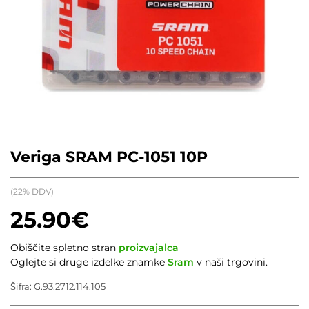
Veriga SRAM PC-1051 10P
(22% DDV)
25.90
€
Obiščite spletno stran
proizvajalca
Oglejte si druge izdelke znamke
Sram
v naši trgovini.
Šifra:
G.93.2712.114.105