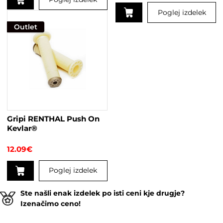
Poglej izdelek
Outlet
Ta
izdelek
ima
več
različic.
Možnosti
lahko
izberete
na
Gripi RENTHAL Push On
strani
Kevlar®
izdelka
12.09
€
Poglej izdelek
Ste našli enak izdelek po isti ceni kje drugje?
Izenačimo ceno!