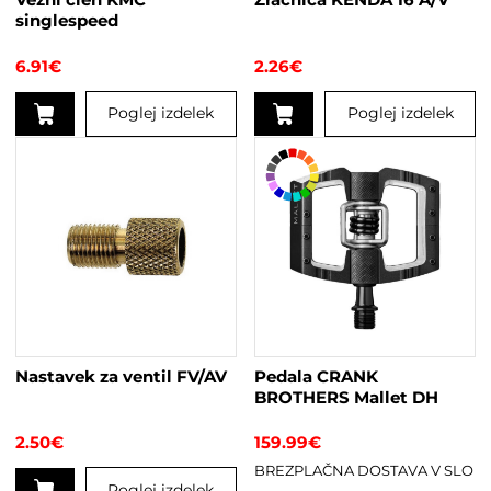
singlespeed
6.91
€
2.26
€
Poglej izdelek
Poglej izdelek
Nastavek za ventil FV/AV
Pedala CRANK
BROTHERS Mallet DH
2.50
€
159.99
€
BREZPLAČNA DOSTAVA V SLO
Poglej izdelek