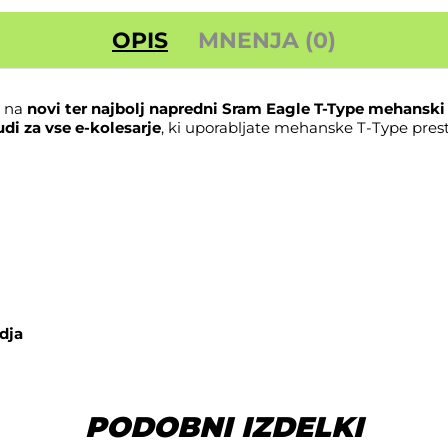
OPIS
MNENJA (0)
i na
novi ter najbolj napredni Sram Eagle T-Type mehanski
udi za vse e-kolesarje
, ki uporabljate mehanske T-Type pres
dja
PODOBNI IZDELKI