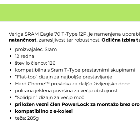
Veriga SRAM Eagle 70 T-Type 12P, je namenjena uporab
natančnost
, zanesljivost ter robustnost.
Odlična izbira t
proizvajalec: Sram
12 redna
število členov: 126
kompatibilna s Sram T-Type prestavnimi skupinami
“Flat-top” dizajn za najboljše prestavljanje
Hard Chome™ prevleka za daljšo življenjsko dobo
polirana jeklena površina za večjo obstojnost
“Solidpin” dizajn za večjo moč
priložen vezni člen PowerLock za montažo brez oro
kompatibilno z e-kolesi
teža: 285g