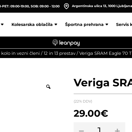
Argentinska ulica 13, 1000 Ljubljan
PET: 09:00-19:00, SOB: 09:00 - 12:00
Kolesarska oblačila
Športna prehrana
Servis 
 kolo in vezni členi
/
12 in 13 prestav
/
Veriga SRAM Eagle 70 T
Veriga SR
(22% DDV)
29.00
€
Veriga
−
+
SRAM