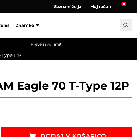
0
Seznam želja
Moj račun
a
koles
Znamke
Preveri svoj limit
-Type 12P
AM Eagle 70 T-Type 12P
DODAJ V KOŠARICO