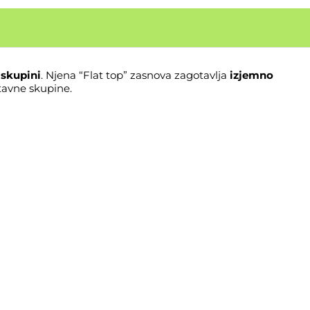
 skupini
. Njena “Flat top” zasnova zagotavlja
izjemno
tavne skupine.