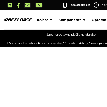
Skip
+386 59 022 761
PON-
to
the
content
Kolesa
Komponente
Oprema
Super enostavna plačila na obroke
Domov
/
Izdelki
/
Komponente
/
Gonilni sklop
/
Veriga za