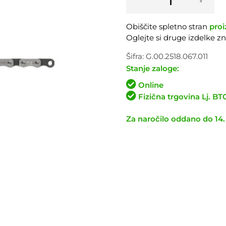
Eagle
70
Obiščite spletno stran
proi
T-
Oglejte si druge izdelke 
Type
12P
Šifra:
G.00.2518.067.011
količina
Stanje zaloge:
Online
Fizična trgovina Lj. B
Za naročilo oddano do 14.