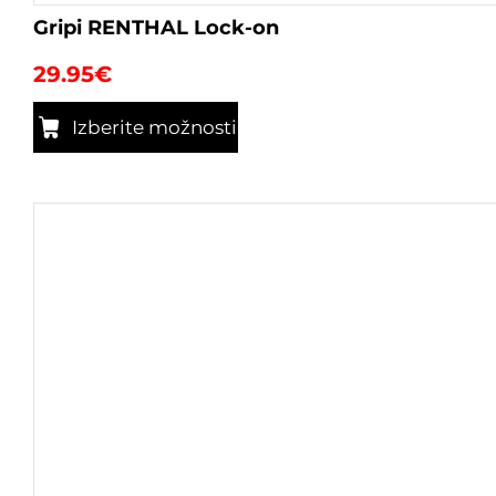
Gripi RENTHAL Lock-on
29.95
€
Izberite možnosti
Ta
izdelek
ima
več
različic.
Možnosti
lahko
izberete
na
strani
izdelka