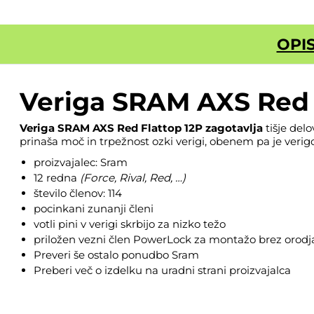
OPI
Veriga SRAM AXS Red 
Veriga SRAM AXS Red Flattop 12P zagotavlja
tišje del
prinaša moč in trpežnost ozki verigi, obenem pa je verigo l
proizvajalec: Sram
12 redna
(Force, Rival, Red, …)
število členov: 114
pocinkani zunanji členi
votli pini v verigi skrbijo za nizko težo
priložen vezni člen PowerLock za montažo brez orodj
Preveri še ostalo ponudbo
Sram
Preberi več o izdelku na
uradni strani proizvajalca