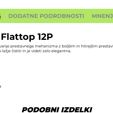
S
DODATNE PODROBNOSTI
MNENJA
Flattop 12P
ovanje prestavnega mehanizma z boljšim in hitrejšim prestavl
ažje čistiti in je videti zelo elegantna.
a
PODOBNI IZDELKI