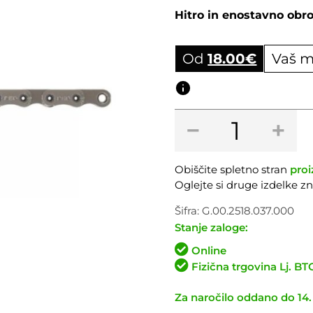
Hitro in enostavno obro
Od
18.00
€
Vaš m
Obročni izračun
Veriga
−
+
SRAM
AXS
Red
Obiščite spletno stran
proi
Flattop
Oglejte si druge izdelke 
12P
količina
Šifra:
G.00.2518.037.000
Stanje zaloge:
Online
Fizična trgovina Lj. B
Za naročilo oddano do 14.