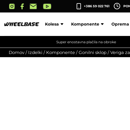
Skip
+386 59 022 761
PON-
to
the
content
Kolesa
Komponente
Oprema
Super enostavna plačila na obroke
Domov
/
Izdelki
/
Komponente
/
Gonilni sklop
/
Veriga za