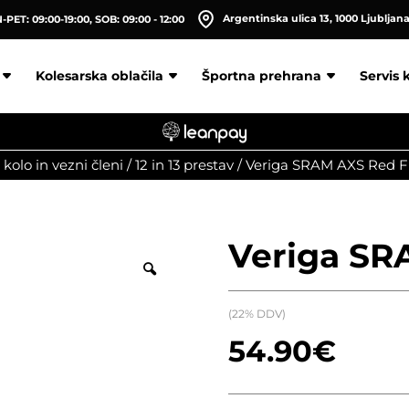
Argentinska ulica 13, 1000 Ljubljan
PET: 09:00-19:00, SOB: 09:00 - 12:00
Kolesarska oblačila
Športna prehrana
Servis 
 kolo in vezni členi
/
12 in 13 prestav
/
Veriga SRAM AXS Red Fl
Veriga SR
(22% DDV)
54.90
€