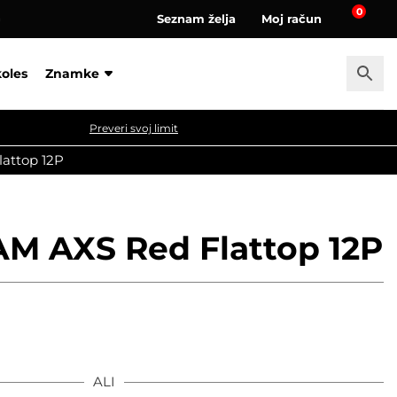
0
Seznam želja
Moj račun
a
koles
Znamke
Preveri svoj limit
attop 12P
AM AXS Red Flattop 12P
ALI