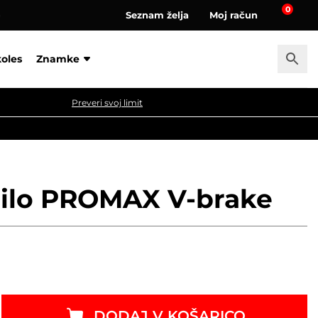
0
Seznam želja
Moj račun
a
koles
Znamke
Preveri svoj limit
dilo PROMAX V-brake
DODAJ V KOŠARICO