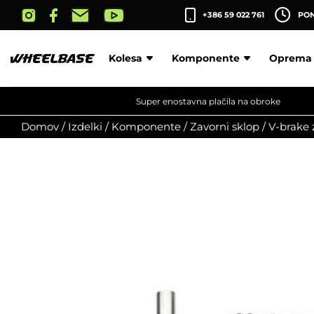
Skip
+386 59 022 761
PON-
to
the
content
Kolesa
Komponente
Oprema
Super enostavna plačila na obroke
Domov
/
Izdelki
/
Komponente
/
Zavorni sklop
/
V-brake 