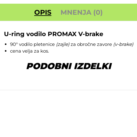
OPIS
MNENJA (0)
U-ring vodilo PROMAX V-brake
90° vodilo pletenice
(zajle)
za obročne zavore
(v-brake)
cena velja za kos.
PODOBNI IZDELKI