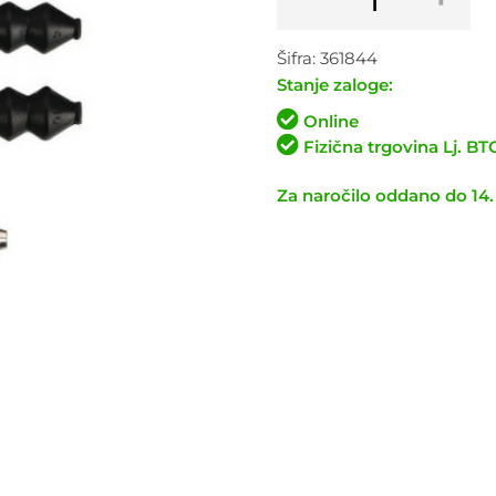
vodilo
PROMAX
Šifra:
361844
V-
Stanje zaloge:
brake
količina
Online
Fizična trgovina Lj. B
Za naročilo oddano do 14.