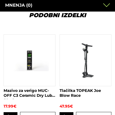
MNENJA (0)
PODOBNI IZDELKI
Mazivo za verigo MUC-
Tlačilka TOPEAK Joe
OFF C3 Ceramic Dry Lube
Blow Race
50ml
17.99
€
47.95
€