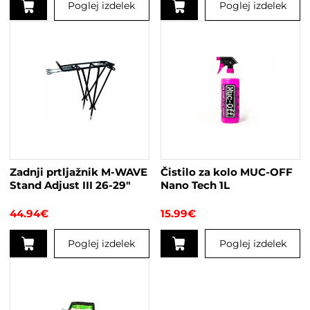
Poglej izdelek
Poglej izdelek
Ta
izdelek
ima
več
različic.
Možnosti
lahko
izberete
na
strani
Zadnji prtljažnik M-WAVE
Čistilo za kolo MUC-OFF
izdelka
Stand Adjust III 26-29″
Nano Tech 1L
44.94
€
15.99
€
Poglej izdelek
Poglej izdelek