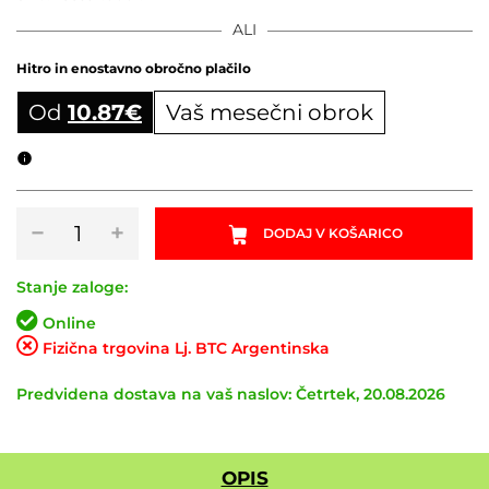
ALI
Hitro in enostavno obročno plačilo
Od
10.87
€
Vaš mesečni obrok
Obročni izračun
Tlačilka
−
+
DODAJ V KOŠARICO
za
vzmetenje
SYNCROS
Stanje zaloge:
Boundary
Online
1.0SH
Fizična trgovina Lj. BTC Argentinska
Digital
količina
Predvidena dostava na vaš naslov: Četrtek, 20.08.2026
OPIS