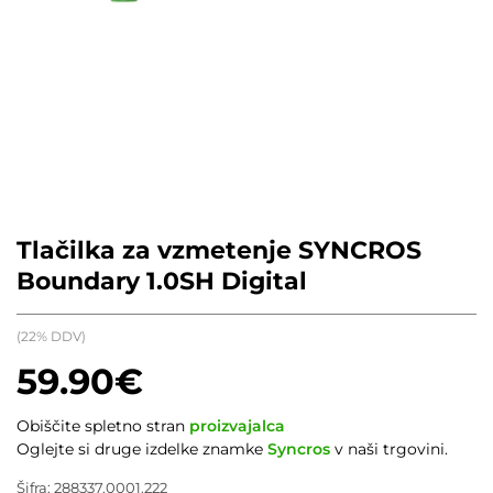
Tlačilka za vzmetenje SYNCROS
Boundary 1.0SH Digital
(22% DDV)
59.90
€
Obiščite spletno stran
proizvajalca
Oglejte si druge izdelke znamke
Syncros
v naši trgovini.
Šifra:
288337.0001.222