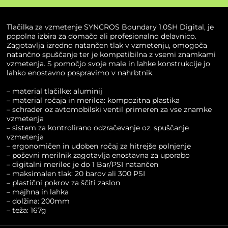
Tlačilka za vzmetenje SYNCROS Boundary 1.0SH Digital, je
popolna izbira za domačo ali profesionalno delavnico.
Zagotavlja izredno natančen tlak v vzmetenju, omogoča
natančno spuščanje ter je kompatibilna z vsemi znamkami
vzmetenja. S pomočjo svoje male in lahke konstrukcije jo
lahko enostavno pospravimo v nahrbtnik.
– material tlačilke: aluminij
– material ročaja in merilca: kompozitna plastika
– schrader oz avtomobilski ventil primeren za vse znamke
vzmetenja
– sistem za kontrolirano odzračevanje oz. spuščanje
vzmetenja
– ergonomičen in udoben ročaj za hitrejše polnjenje
– poševni merilnik zagotavlja enostavna za uporabo
– digitalni merilec je do 1 Bar/PSI natančen
– maksimalen tlak: 20 barov ali 300 PSI
– plastični pokrov za ščiti zaslon
– majhna in lahka
– dolžina: 200mm
– teža: 167g