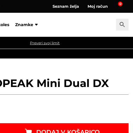
0
Seznam želja
Moj račun
a
koles
Znamke
Preveri svoj limit
TOPEAK Mini Dual DX
DODAJ V KOŠARICO