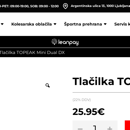
Argentinska ulica 13, 1000 Ljubljan
PET: 09:00-19:00, SOB: 09:00 - 12:00
Kolesarska oblačila
Športna prehrana
Servis 
Tlačilka TOPEAK Mini Dual DX
Tlačilka 
(22% DDV)
25.95
€
Tlačilka
−
+
TOPEAK