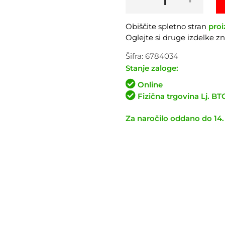
Mini
Dual
Obiščite spletno stran
proi
DX
Oglejte si druge izdelke 
količina
Šifra:
6784034
Stanje zaloge:
Online
Fizična trgovina Lj. B
Za naročilo oddano do 14.