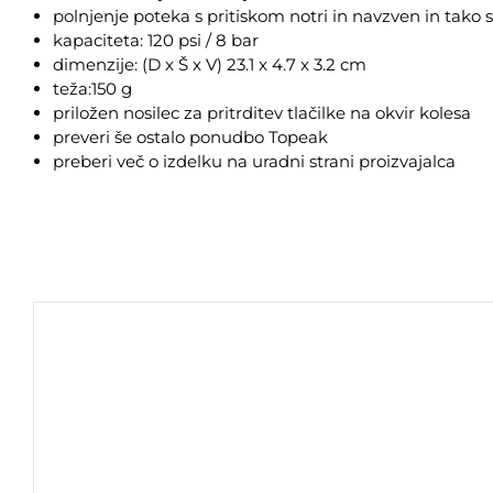
polnjenje poteka s pritiskom notri in navzven in tako s
kapaciteta: 120 psi / 8 bar
dimenzije: (D x Š x V) 23.1 x 4.7 x 3.2 cm
teža:150 g
priložen nosilec za pritrditev tlačilke na okvir kolesa
preveri še ostalo ponudbo
Topeak
preberi več o izdelku na
uradni strani proizvajalca