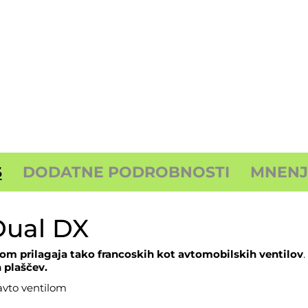
S
DODATNE PODROBNOSTI
MNENJA
Dual DX
om prilagaja tako francoskih kot avtomobilskih ventilov
.
 plaščev.
avto ventilom