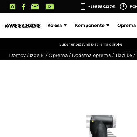
Skip
+386 59 022 761
PON-
to
the
content
Kolesa
Komponente
Oprema
Super enostavna plačila na obroke
Domov
/
Izdelki
/
Oprema
/
Dodatna oprema
/
Tlačilke
/