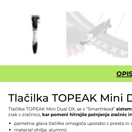
OPI
Tlačilka TOPEAK Mini 
Tlačilka TOPEAK Mini Dual DX, se s “SmartHead”
sistem
zrak v zračnico,
kar pomeni hitrejše polnjenje zračnic in
pametna glava tlačilke omogoča uporabo z presta in 
material ohišja: aluminij