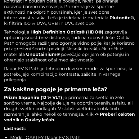
kontrast in poudari detajle podlage, hkrati pa ohranja
naravno barvno ravnovesje. Primerna je za športne
aktivnosti na odprtih površinah, kjer je svetlobna
intenzivnost visoka. Leča je izdelana iz materiala
Plutonite®
,
ki filtrira 100 % UVA, UVB in UVC svetlobe.
Tehnologija
High Definition Optics® (HDO®)
zagotavlja
optično jasnost brez distorzije, tudi na robovih leče. Oblika
Path omogoča razširjeno zgornje vidno polje, kar je koristno
pri agresivni športni poziciji. Nosniki in zaključki ročk iz
materiala
Unobtainium®
povečajo oprijem ob potenju in
ohranjajo stabilnost očal med aktivnostjo.
Radar EV S Path je tehnično dovršen model za športnike, ki
potrebujejo kombinacijo kontrasta, zaščite in varnega
prileganja.
Za kakšne pogoje je primerna leča?
Prizm Sapphire (12 % VLT)
je primerna za svetlo in zelo
sončno vreme. Najbolje deluje na odprtih terenih, asfaltu ali
drugih svetlih podlagah. V slabši svetlobi ali oblačnih
razmerah je lahko nekoliko temnejša. Klik
->
Preberi celoten
vodnik o Oakley lečah.
Lastnosti:
Model: OAKLEY Radar EV S Path