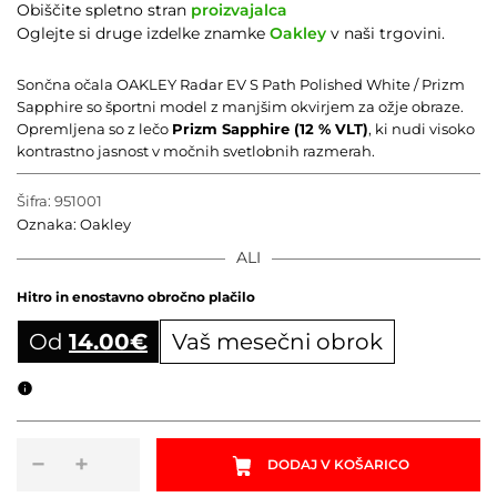
Obiščite spletno stran
proizvajalca
Oglejte si druge izdelke znamke
Oakley
v naši trgovini.
Sončna očala OAKLEY Radar EV S Path Polished White / Prizm
Sapphire so športni model z manjšim okvirjem za ožje obraze.
Opremljena so z lečo
Prizm Sapphire (12 % VLT)
, ki nudi visoko
kontrastno jasnost v močnih svetlobnih razmerah.
Šifra:
951001
Oznaka:
Oakley
ALI
Hitro in enostavno obročno plačilo
Od
14.00
€
Vaš mesečni obrok
Obročni izračun
Sončna
−
+
DODAJ V KOŠARICO
očala
OAKLEY