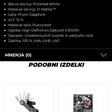
Barva okvirja: Polished White
Material okvirja: O Matter™
Leča: Prizm Sapphire
VLT: 12 %
Material leče: Plutonite®
Optika: High Definition Optics® (HDO®)
Oprijem: Unobtainium® nosniki in zaključki ročk
Zaščita: 100 % UVA, UVB, UVC
MNENJA (0)
PODOBNI IZDELKI