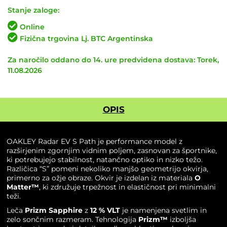
Radar
Stanje zaloge:
EV
Online
S
Fizična trgovina Lj. BTC Argentinska
Path
Polished
Za naročilo oddano do 14. ure predvidena dostava: Torek,
White
11.08.2026
/
Prizm
Sapphire
količina
OPIS
OAKLEY Radar EV S Path je performance model z
razširjenim zgornjim vidnim poljem, zasnovan za športnike,
ki potrebujejo stabilnost, natančno optiko in nizko težo.
Različica “S” pomeni nekoliko manjšo geometrijo okvirja,
primerno za ožje obraze. Okvir je izdelan iz materiala
O
Matter™
, ki združuje trpežnost in elastičnost pri minimalni
teži.
Leča
Prizm Sapphire
z
12 % VLT
je namenjena svetlim in
zelo sončnim razmeram. Tehnologija
Prizm™
izboljša