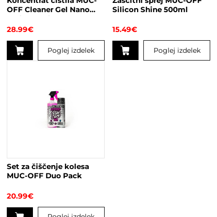
Koncentrat čistila MUC-
Zaščitni sprej MUC-OFF
OFF Cleaner Gel Nano
Silicon Shine 500ml
Tech 500ml
28.99
€
15.49
€
Poglej izdelek
Poglej izdelek
Set za čiščenje kolesa
MUC-OFF Duo Pack
20.99
€
Poglej izdelek