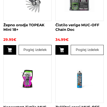
Žepno orodje TOPEAK
Čistilo verige MUC-OFF
Mini 18+
Chain Doc
29.95
€
34.99
€
Poglej izdelek
Poglej izdelek