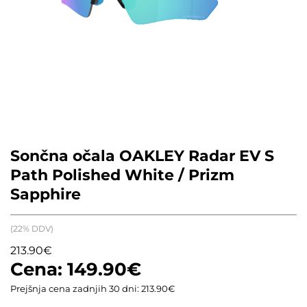
Sončna očala OAKLEY Radar EV S
Path Polished White / Prizm
Sapphire
(22% DDV)
213.90
€
149.90
€
Prejšnja cena zadnjih 30 dni:
213.90
€