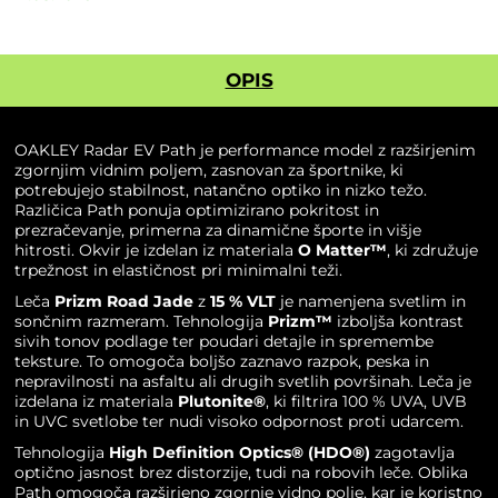
Road
Jade
količina
OPIS
OAKLEY Radar EV Path je performance model z razširjenim
zgornjim vidnim poljem, zasnovan za športnike, ki
potrebujejo stabilnost, natančno optiko in nizko težo.
Različica Path ponuja optimizirano pokritost in
prezračevanje, primerna za dinamične športe in višje
hitrosti. Okvir je izdelan iz materiala
O Matter™
, ki združuje
trpežnost in elastičnost pri minimalni teži.
Leča
Prizm Road Jade
z
15 % VLT
je namenjena svetlim in
sončnim razmeram. Tehnologija
Prizm™
izboljša kontrast
sivih tonov podlage ter poudari detajle in spremembe
teksture. To omogoča boljšo zaznavo razpok, peska in
nepravilnosti na asfaltu ali drugih svetlih površinah. Leča je
izdelana iz materiala
Plutonite®
, ki filtrira 100 % UVA, UVB
in UVC svetlobe ter nudi visoko odpornost proti udarcem.
Tehnologija
High Definition Optics® (HDO®)
zagotavlja
optično jasnost brez distorzije, tudi na robovih leče. Oblika
Path omogoča razširjeno zgornje vidno polje, kar je koristno