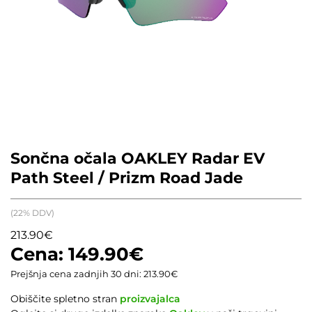
Sončna očala OAKLEY Radar EV
Path Steel / Prizm Road Jade
(22% DDV)
213.90
€
149.90
€
Prejšnja cena zadnjih 30 dni:
213.90
€
Obiščite spletno stran
proizvajalca