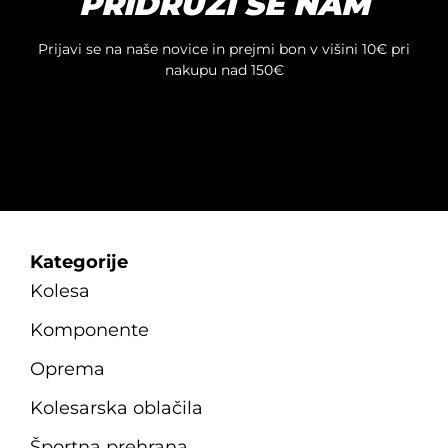
PRIDRUŽI SE NAM
Prijavi se na naše novice in prejmi bon v višini 10€ pri
nakupu nad 150€
Kategorije
Kolesa
Komponente
Oprema
Kolesarska oblačila
Športna prehrana