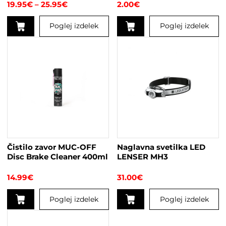
Cenovni
19.95
€
–
25.95
€
2.00
€
razpon:
od
Poglej izdelek
Poglej izdelek
19.95€
do
Ta
25.95€
izdelek
ima
več
različic.
Možnosti
lahko
izberete
na
strani
Čistilo zavor MUC-OFF
Naglavna svetilka LED
izdelka
Disc Brake Cleaner 400ml
LENSER MH3
14.99
€
31.00
€
Poglej izdelek
Poglej izdelek
Ta
izdelek