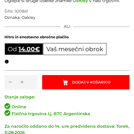
Oglejte si druge izdelke znamke
Oakley
v naši trgovini.
Šifra:
9208A1
Oznaka:
Oakley
ALI
Hitro in enostavno obročno plačilo
Od
14.00
€
Vaš mesečni obrok
Obročni izračun
Sončna
−
+
DODAJ V KOŠARICO
očala
OAKLEY
Radar
Stanje zaloge:
EV
Online
Path
Fizična trgovina Lj. BTC Argentinska
Steel
/
Za naročilo oddano do 14. ure predvidena dostava: Torek,
Prizm
11.08.2026