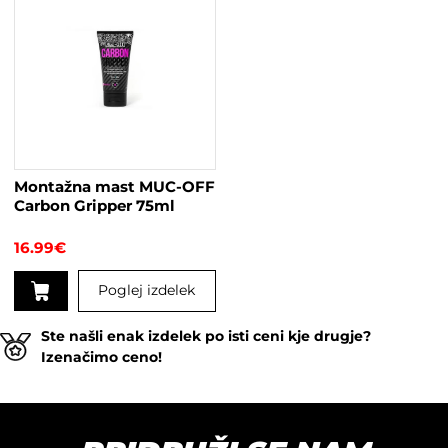
ima
več
različic.
Možnosti
lahko
izberete
na
strani
Montažna mast MUC-OFF
izdelka
Carbon Gripper 75ml
16.99
€
Poglej izdelek
Ste našli enak izdelek po isti ceni kje drugje?
Izenačimo ceno!