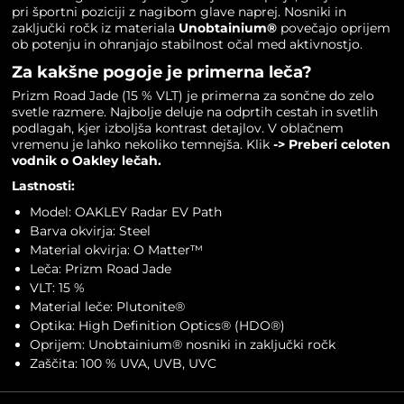
pri športni poziciji z nagibom glave naprej. Nosniki in
zaključki ročk iz materiala
Unobtainium®
povečajo oprijem
ob potenju in ohranjajo stabilnost očal med aktivnostjo.
Za kakšne pogoje je primerna leča?
Prizm Road Jade (15 % VLT) je primerna za sončne do zelo
svetle razmere. Najbolje deluje na odprtih cestah in svetlih
podlagah, kjer izboljša kontrast detajlov. V oblačnem
vremenu je lahko nekoliko temnejša. Klik
->
Preberi celoten
vodnik o Oakley lečah.
Lastnosti:
Model: OAKLEY Radar EV Path
Barva okvirja: Steel
Material okvirja: O Matter™
Leča: Prizm Road Jade
VLT: 15 %
Material leče: Plutonite®
Optika: High Definition Optics® (HDO®)
Oprijem: Unobtainium® nosniki in zaključki ročk
Zaščita: 100 % UVA, UVB, UVC