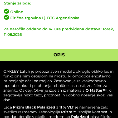
Latch
Stanje zaloge:
Matte
Online
Black
Fizična trgovina Lj. BTC Argentinska
/
Prizm
Za naročilo oddano do 14. ure predvidena dostava: Torek,
Black
11.08.2026
Polar
količina
OPIS
OAKLEY Latch je prepoznaven model z okroglo obliko leč in
funkcionalnim detajlom na mostu, ki omogoča enostavno
pripenjanje očal na majico. Zasnovan je za vsakodnevno
uporabo, hkrati pa ohranja tehnične lastnosti, značilne za
znamko Oakley. Okvir je izdelan iz materiala
O Matter™
, ki
zagotavlja nizko težo, prožnost in udobno nošenje skozi ves
dan.
Leča
Prizm Black Polarized
z
11 % VLT
je namenjena zelo
svetlim razmeram. Tehnologija
Prizm™
izboljša kontrast in
poudari detajle v okolju, medtem ko
Polarized
plast filtrira