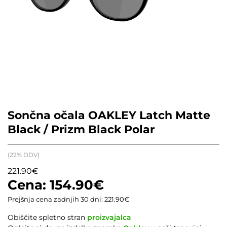
Sončna očala OAKLEY Latch Matte
Black / Prizm Black Polar
(22% DDV)
221.90
€
154.90
€
Prejšnja cena zadnjih 30 dni:
221.90
€
Obiščite spletno stran
proizvajalca