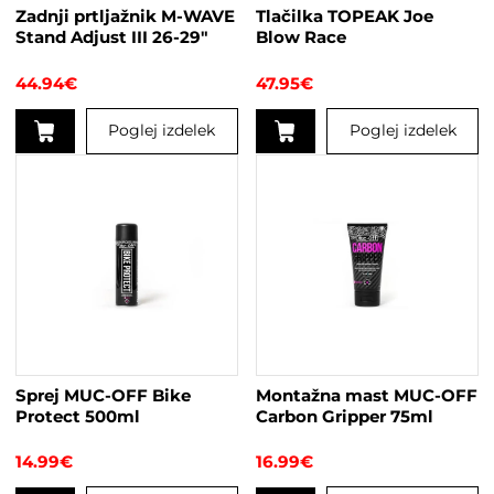
Zadnji prtljažnik M-WAVE
Tlačilka TOPEAK Joe
Stand Adjust III 26-29″
Blow Race
44.94
€
47.95
€
Poglej izdelek
Poglej izdelek
Ta
izdelek
ima
več
različic.
Možnosti
lahko
izberete
na
strani
Sprej MUC-OFF Bike
Montažna mast MUC-OFF
izdelka
Protect 500ml
Carbon Gripper 75ml
14.99
€
16.99
€