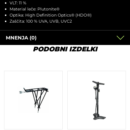
VLT: 11 %
Material leče: Plutonite®
Optika: High Definition Optics® (HDO®)
Zaščita: 100 % UVA, UVB, UVC2
MNENJA (0)
PODOBNI IZDELKI