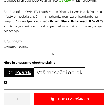
Oglejte si druge izdelke znamke
Oakley
v naši trgovini.
Sončna očala OAKLEY Latch Matte Black / Prizm Black Polar so
lifestyle model z značilnim mehanizmom za pripenjanje na
majico. Opremljena so z lečo
Prizm Black Polarized (11 % VLT)
,
ki združuje visoko kontrastno jasnost in učinkovito zmanjšanje
bleščanja.
Šifra:
926574
Oznaka:
Oakley
ALI
Hitro in enostavno obročno plačilo
Od
14.47
€
Vaš mesečni obrok
Obročni izračun
Sončna
−
+
DODAJ V KOŠARICO
očala
OAKLEY