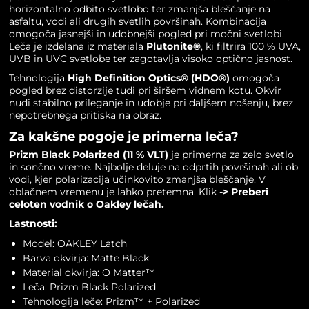
horizontalno odbito svetlobo ter zmanjša bleščanje na
asfaltu, vodi ali drugih svetlih površinah. Kombinacija
omogoča jasnejši in udobnejši pogled pri močni svetlobi.
Leča je izdelana iz materiala
Plutonite®
, ki filtrira 100 % UVA,
UVB in UVC svetlobe ter zagotavlja visoko optično jasnost.
Tehnologija
High Definition Optics® (HDO®)
omogoča
pogled brez distorzije tudi pri širšem vidnem kotu. Okvir
nudi stabilno prileganje in udobje pri daljšem nošenju, brez
nepotrebnega pritiska na obraz.
Za kakšne pogoje je primerna leča?
Prizm Black Polarized (11 % VLT)
je primerna za zelo svetlo
in sončno vreme. Najbolje deluje na odprtih površinah ali ob
vodi, kjer polarizacija učinkovito zmanjša bleščanje. V
oblačnem vremenu je lahko pretemna. Klik
->
Preberi
celoten vodnik o Oakley lečah.
Lastnosti:
Model: OAKLEY Latch
Barva okvirja: Matte Black
Material okvirja: O Matter™
Leča: Prizm Black Polarized
Tehnologija leče: Prizm™ + Polarized