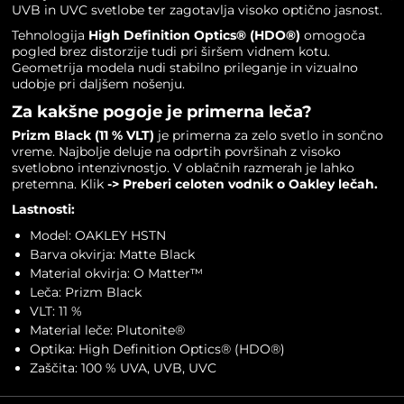
UVB in UVC svetlobe ter zagotavlja visoko optično jasnost.
Tehnologija
High Definition Optics® (HDO®)
omogoča
pogled brez distorzije tudi pri širšem vidnem kotu.
Geometrija modela nudi stabilno prileganje in vizualno
udobje pri daljšem nošenju.
Za kakšne pogoje je primerna leča?
Prizm Black (11 % VLT)
je primerna za zelo svetlo in sončno
vreme. Najbolje deluje na odprtih površinah z visoko
svetlobno intenzivnostjo. V oblačnih razmerah je lahko
pretemna. Klik
->
Preberi celoten vodnik o Oakley lečah.
Lastnosti:
Model: OAKLEY HSTN
Barva okvirja: Matte Black
Material okvirja: O Matter™
Leča: Prizm Black
VLT: 11 %
Material leče: Plutonite®
Optika: High Definition Optics® (HDO®)
Zaščita: 100 % UVA, UVB, UVC