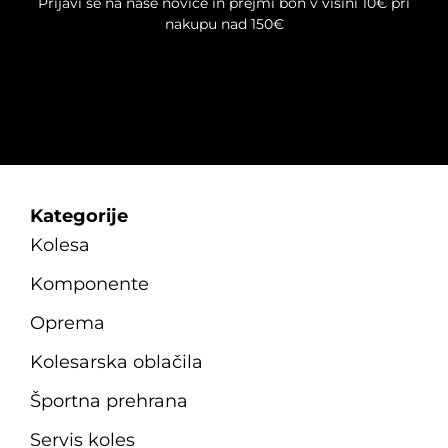
Prijavi se na naše novice in prejmi bon v višini 10€ pri
strani
nakupu nad 150€
izdelka
Kategorije
Kolesa
Komponente
Oprema
Kolesarska oblačila
Športna prehrana
Servis koles