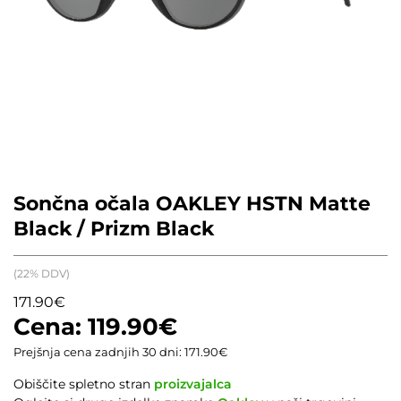
Sončna očala OAKLEY HSTN Matte
Black / Prizm Black
(22% DDV)
171.90
€
119.90
€
Prejšnja cena zadnjih 30 dni:
171.90
€
Obiščite spletno stran
proizvajalca