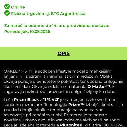
Matte
Online
Black
Fizična trgovina Lj. BTC Argentinska
/
Prizm
Za naročilo oddano do 14. ure predvidena dostava:
Black
Ponedeljek, 10.08.2026
količina
OPIS
OAKLEY HSTN je sodoben lifestyle model z mehkejšimi
linijami in izrazitim, a minimalističnim videzom. Oblika
okvirja ponuja uravnoteženo pokritost ter udobno prileganje
skozi ves dan. Okvir je izdelan iz materiala
O Matter™
, ki
zagotavlja nizko težo, prožnost in dolgo življenjsko dobo.
Leča
Prizm Black
z
11 % VLT
je namenjena zelo svetlim in
sončnim razmeram. Tehnologija
Prizm™
izboljša kontrast in
poudari detajle okolice ter ohranja naravno barvno
ravnovesje pri močni svetlobi. Primerna je za odprte
površine, urbano okolje in vsakodnevne aktivnosti na soncu.
Leča je izdelana iz materiala
Plutonite®
, ki filtrira 100 % UVA,