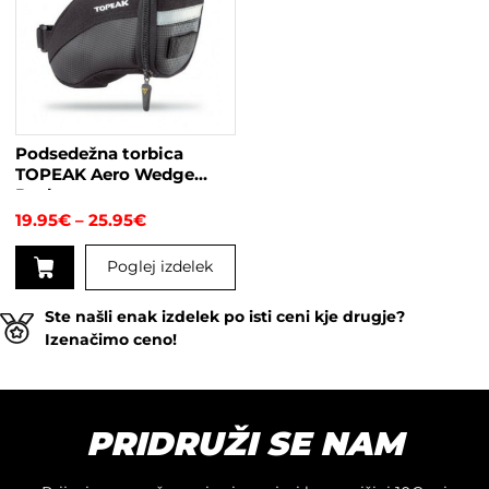
Podsedežna torbica
TOPEAK Aero Wedge
Pack
Cenovni
19.95
€
–
25.95
€
razpon:
od
Poglej izdelek
19.95€
do
Ta
25.95€
Ste našli enak izdelek po isti ceni kje drugje?
izdelek
Izenačimo ceno!
ima
več
različic.
Možnosti
PRIDRUŽI SE NAM
lahko
izberete
na