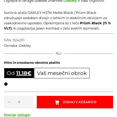
Oglejte si druge izdelke znamke
Oakley
v naši trgovini.
Sončna očala OAKLEY HSTN Matte Black / Prizm Black
združujejo sodoben dizajn z lahkim in stabilnim okvirjem za
vsakodnevno uporabo. Opremljena so z lečo
Prizm Black (11 %
VLT)
, ki zagotavlja jasen kontrast v zelo svetlih razmerah.
Šifra:
924201
Oznaka:
Oakley
ALI
Hitro in enostavno obročno plačilo
Od
11.18
€
Vaš mesečni obrok
Obročni izračun
Sončna
−
+
DODAJ V KOŠARICO
očala
OAKLEY
HSTN
Stanje zaloge: