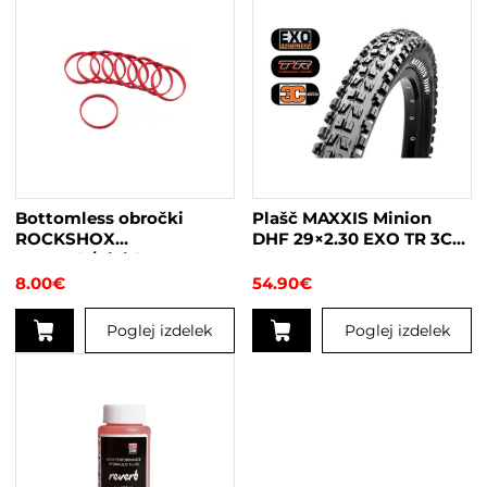
Bottomless obročki
Plašč MAXXIS Minion
ROCKSHOX
DHF 29×2.30 EXO TR 3C
Monarch/Vivid
Maxx Terra
8.00
€
54.90
€
Poglej izdelek
Poglej izdelek