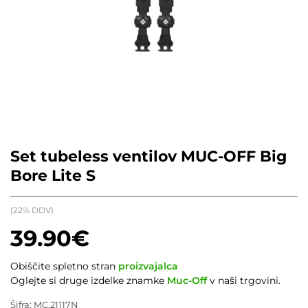
Set tubeless ventilov MUC-OFF Big
Bore Lite S
(22% DDV)
39.90
€
Obiščite spletno stran
proizvajalca
Oglejte si druge izdelke znamke
Muc-Off
v naši trgovini.
Šifra:
MC.21117N