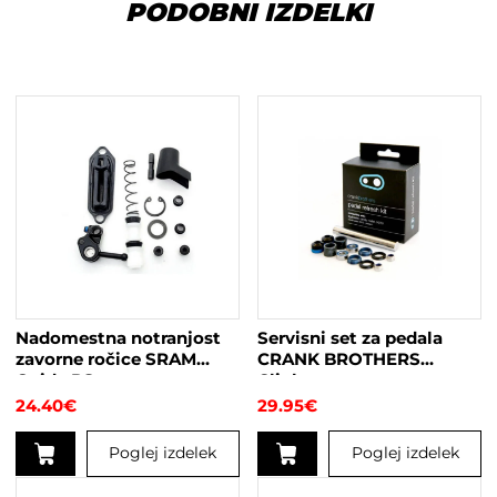
PODOBNI IZDELKI
Nadomestna notranjost
Servisni set za pedala
zavorne ročice SRAM
CRANK BROTHERS
Guide RS
Clipless
24.40
€
29.95
€
Poglej izdelek
Poglej izdelek