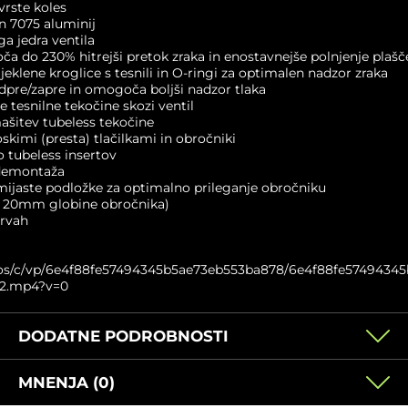
vrste koles
n 7075 aluminij
ga jedra ventila
a do 230% hitrejši pretok zraka in enostavnejše polnjenje plašč
eklene kroglice s tesnili in O-ringi za optimalen nadzor zraka
odpre/zapre in omogoča boljši nadzor tlaka
e tesnilne tekočine skozi ventil
ašitev tubeless tekočine
skimi (presta) tlačilkami in obročniki
o tubeless insertov
demontaža
umijaste podložke za optimalno prileganje obročniku
o 20mm globine obročnika)
arvah
eos/c/vp/6e4f88fe57494345b5ae73eb553ba878/6e4f88fe5749434
42.mp4?v=0
DODATNE PODROBNOSTI
MNENJA (0)