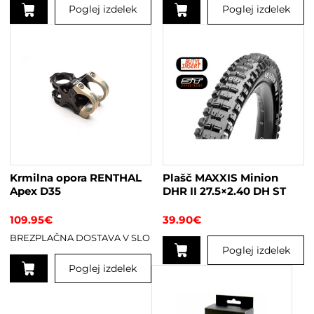
Poglej izdelek
Poglej izdelek
Krmilna opora RENTHAL
Plašč MAXXIS Minion
Apex D35
DHR II 27.5×2.40 DH ST
109.95
€
39.90
€
BREZPLAČNA DOSTAVA V SLO
Poglej izdelek
Poglej izdelek
Ta
izdelek