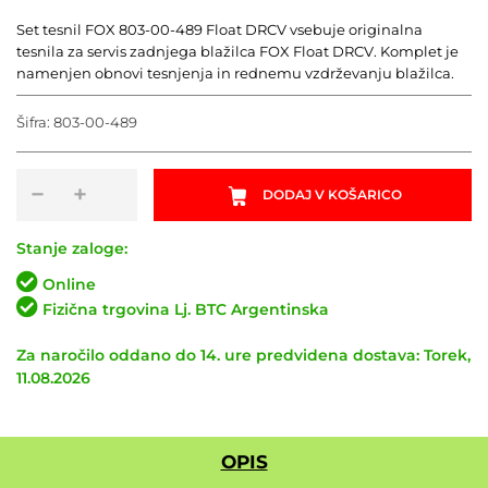
Set tesnil FOX 803-00-489 Float DRCV vsebuje originalna
tesnila za servis zadnjega blažilca FOX Float DRCV. Komplet je
namenjen obnovi tesnjenja in rednemu vzdrževanju blažilca.
Šifra:
803-00-489
Set
−
+
DODAJ V KOŠARICO
tesnil
FOX
803-
Stanje zaloge:
00-
Online
489
Fizična trgovina Lj. BTC Argentinska
Float
DRCV
Za naročilo oddano do 14. ure predvidena dostava: Torek,
količina
11.08.2026
OPIS