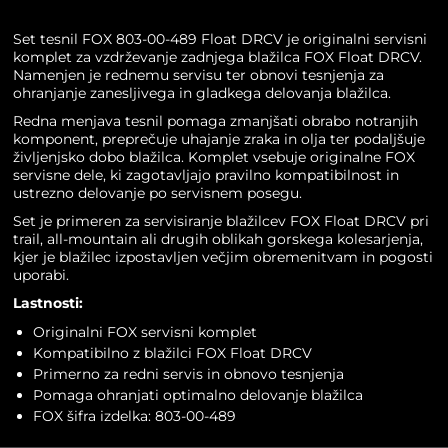
Set tesnil FOX 803-00-489 Float DRCV je originalni servisni
komplet za vzdrževanje zadnjega blažilca FOX Float DRCV.
Namenjen je rednemu servisu ter obnovi tesnjenja za
ohranjanje zanesljivega in gladkega delovanja blažilca.
Redna menjava tesnil pomaga zmanjšati obrabo notranjih
komponent, preprečuje uhajanje zraka in olja ter podaljšuje
življenjsko dobo blažilca. Komplet vsebuje originalne FOX
servisne dele, ki zagotavljajo pravilno kompatibilnost in
ustrezno delovanje po servisnem posegu.
Set je primeren za servisiranje blažilcev FOX Float DRCV pri
trail, all-mountain ali drugih oblikah gorskega kolesarjenja,
kjer je blažilec izpostavljen večjim obremenitvam in pogosti
uporabi.
Lastnosti:
Originalni FOX servisni komplet
Kompatibilno z blažilci FOX Float DRCV
Primerno za redni servis in obnovo tesnjenja
Pomaga ohranjati optimalno delovanje blažilca
FOX šifra izdelka: 803-00-489