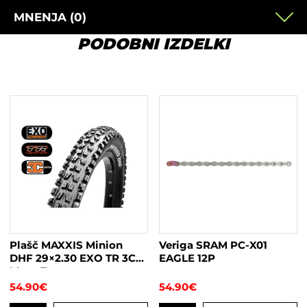
MNENJA (0)
PODOBNI IZDELKI
Plašč MAXXIS Minion
Veriga SRAM PC-X01
DHF 29×2.30 EXO TR 3C
EAGLE 12P
Maxx Terra
54.90
€
54.90
€