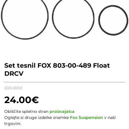
Set tesnil FOX 803-00-489 Float
DRCV
(22% DDV)
24.00
€
Obiščite spletno stran
proizvajalca
Oglejte si druge izdelke znamke
Fox Suspension
v naši
trgovini.