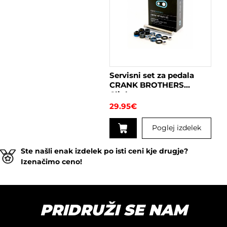
ima
več
različic.
Možnosti
lahko
izberete
na
Servisni set za pedala
strani
CRANK BROTHERS
izdelka
Clipless
29.95
€
Poglej izdelek
Ste našli enak izdelek po isti ceni kje drugje?
Izenačimo ceno!
PRIDRUŽI SE NAM