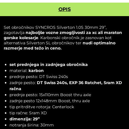
OPIS
Set obročnikov
SYNCROS
Silverton 1.0S 30mm 29”,
zagotavlja
najboljše vozne zmogljivosti za xc ali maraton
gorske kolesarje
. Karbonski obročnik je zasnovan kot
alternativa Silverton SL obročnikov ter
nudi optimalno
razmerje med težo in ceno.
set prednjega in zadnjega obročnika
material:
karbon
prednje pesto: DT Swiss 240s
zadnje pesto:
DT Swiss 240s, EXP 36 Ratchet, Sram XD
račna
prednje pesto: 15x110mm Boost thru axle
zadnje pesto 12x148mm Boost, thru axle
tip pritrditve rotorja: Centerlock
tip račne: Sram XD
dimenzija: 29”
notranja širina: 30mm