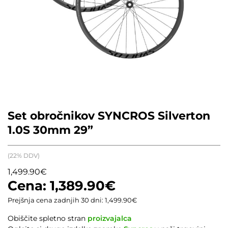
Set obročnikov SYNCROS Silverton
1.0S 30mm 29”
(22% DDV)
1,499.90
€
1,389.90
€
Prejšnja cena zadnjih 30 dni:
1,499.90
€
Obiščite spletno stran
proizvajalca