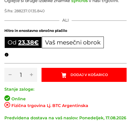
Oglejte si druge izdelke znamke
Syncros
v naši trgovini.
Šifra:
288237.0135.840
ALI
Hitro in enostavno obročno plačilo
Od
23.38
€
Vaš mesečni obrok
Obročni izračun
Set
−
+
DODAJ V KOŠARICO
obročnikov
SYNCROS
Silverton
Stanje zaloge:
1.0S
Online
30mm
Fizična trgovina Lj. BTC Argentinska
29”
količina
Predvidena dostava na vaš naslov: Ponedeljek, 17.08.2026