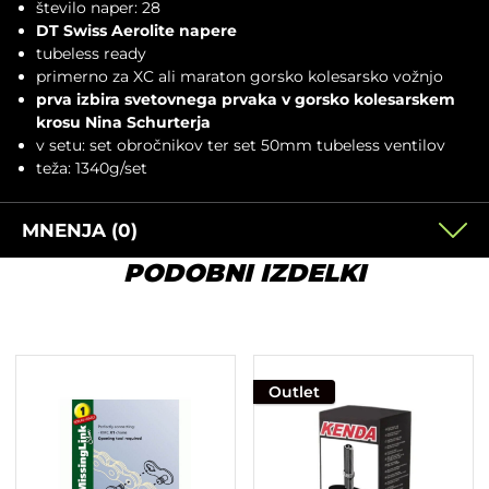
število naper: 28
DT Swiss Aerolite napere
tubeless ready
primerno za XC ali maraton gorsko kolesarsko vožnjo
prva izbira svetovnega prvaka v gorsko kolesarskem
krosu Nina Schurterja
v setu: set obročnikov ter set 50mm
tubeless
ventilov
teža: 1340g/set
MNENJA (0)
PODOBNI IZDELKI
Outlet