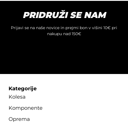
različic.
Možnosti
PRIDRUŽI SE NAM
lahko
izberete
na
Prijavi se na naše novice in prejmi bon v višini 10€ pri
strani
nakupu nad 150€
izdelka
Kategorije
Kolesa
Komponente
Oprema