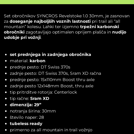
Set obročnikov SYNCROS Revelstoke 1.0 30mm, je zasnovan
za
doseganje najboljših voznih lastnosti
pri trail ali “all
mountain” kolesu. Lahki ter izjemno
trpežni karbonski
obročniki
zagotavljajo optimalen oprijem plašča in
nudijo
udobje pri vožnji
.
set prednjega in zadnjega obročnika
material:
karbon
prednje pesto: DT Swiss 370s
zadnje pesto: DT Swiss 370s, Sram XD račna
prednje pesto: 15x110mm Boost thru axle
zadnje pesto 12x148mm Boost, thru axle
tip pritrditve rotorja: Centerlock
tip račne:
Sram XD
dimenzija: 29”
notranja širina: 30mm
število naper: 28
tubeless ready
primerno za all mountain in trail vožnjo