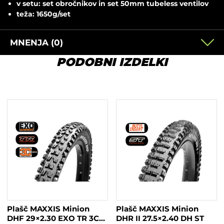
v setu: set obročnikov in set 50mm tubeless ventilov
teža: 1650g/set
MNENJA (0)
PODOBNI IZDELKI
Plašč MAXXIS Minion
Plašč MAXXIS Minion
DHF 29×2.30 EXO TR 3C
DHR II 27.5×2.40 DH ST