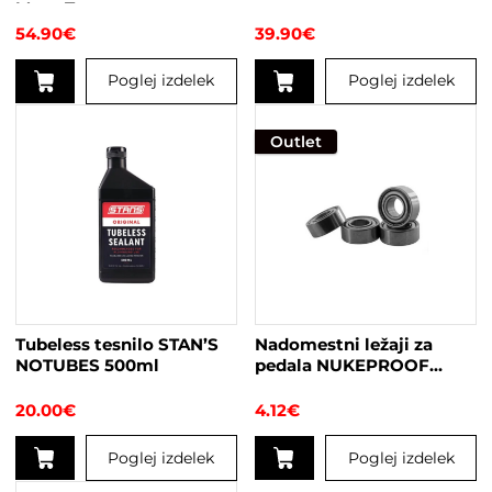
Maxx Terra
54.90
€
39.90
€
Poglej izdelek
Poglej izdelek
Outlet
Tubeless tesnilo STAN’S
Nadomestni ležaji za
NOTUBES 500ml
pedala NUKEPROOF
Neutron EVO
20.00
€
4.12
€
Poglej izdelek
Poglej izdelek