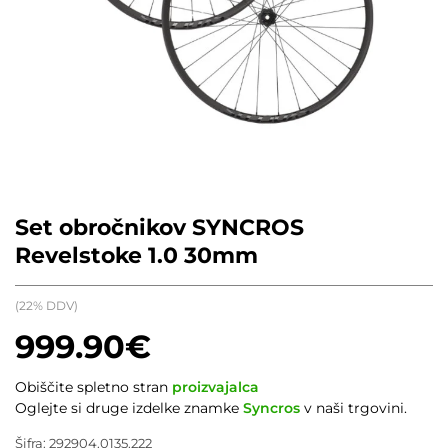
Set obročnikov SYNCROS
Revelstoke 1.0 30mm
(22% DDV)
999.90
€
Obiščite spletno stran
proizvajalca
Oglejte si druge izdelke znamke
Syncros
v naši trgovini.
Šifra:
292904.0135.222