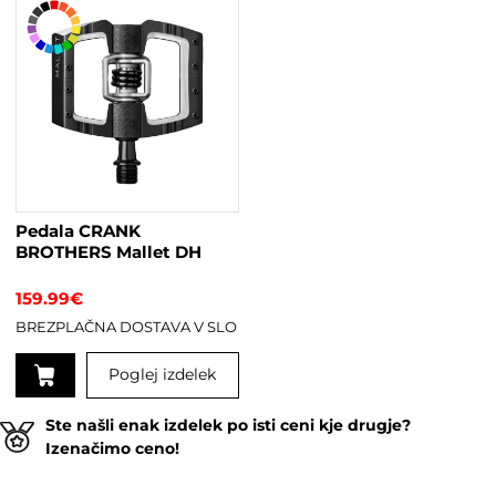
Pedala CRANK
BROTHERS Mallet DH
159.99
€
BREZPLAČNA DOSTAVA V SLO
Poglej izdelek
Ta
Ste našli enak izdelek po isti ceni kje drugje?
izdelek
Izenačimo ceno!
ima
več