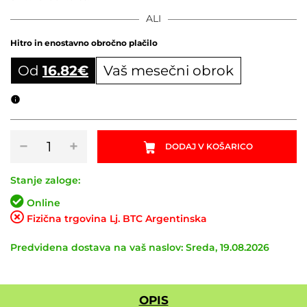
ALI
Hitro in enostavno obročno plačilo
Od
16.82
€
Vaš mesečni obrok
Obročni izračun
Set
−
+
DODAJ V KOŠARICO
obročnikov
SYNCROS
Revelstoke
Stanje zaloge:
1.0
Online
30mm
Fizična trgovina Lj. BTC Argentinska
količina
Predvidena dostava na vaš naslov: Sreda, 19.08.2026
OPIS