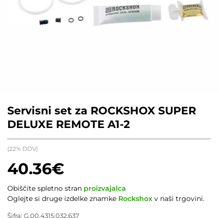
Servisni set za ROCKSHOX SUPER
DELUXE REMOTE A1-2
(22% DDV)
40.36
€
Obiščite spletno stran
proizvajalca
Oglejte si druge izdelke znamke
Rockshox
v naši trgovini.
Šifra:
G.00.4315.032.637