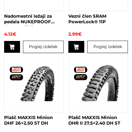
Nadomestni ležaji za
Vezni člen SRAM
pedala NUKEPROOF
PowerLock® 11P
Neutron EVO
4.12
€
2.99
€
Poglej izdelek
Poglej izdelek
Plašč MAXXIS Minion
Plašč MAXXIS Minion
DHF 26×2.50 ST DH
DHR II 27.5×2.40 DH ST