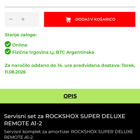
Servisni
−
+
DODAJ V KOŠARICO
set
za
ROCKSHOX
Stanje zaloge:
SUPER
Online
DELUXE
Fizična trgovina Lj. BTC Argentinska
REMOTE
A1-
Za naročilo oddano do 14. ure predvidena dostava: Torek,
2
11.08.2026
količina
OPIS
Servisni set za ROCKSHOX SUPER DELUXE
REMOTE A1-2
Servisni komplet za amortizer ROCKSHOX SUPER DELUXE
REMOTE A1-2.