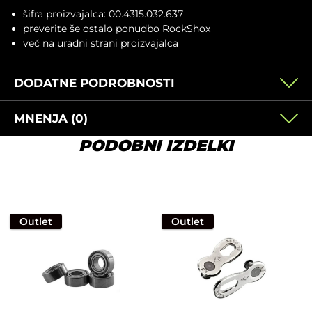
šifra proizvajalca: 00.4315.032.637
preverite še ostalo ponudbo
RockShox
več na
uradni strani proizvajalca
DODATNE PODROBNOSTI
MNENJA (0)
PODOBNI IZDELKI
Outlet
Outlet