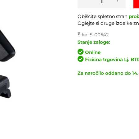
kadenco
SIGMA
Obiščite spletno stran
proi
STS
Oglejte si druge izdelke 
količina
Šifra:
S-00542
Stanje zaloge:
Online
Fizična trgovina Lj. B
Za naročilo oddano do 14.