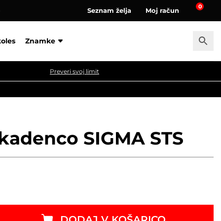
0
Seznam želja
Moj račun
a
koles
Znamke
Preveri svoj limit
 kadenco SIGMA STS
DODAJ V KOŠARICO