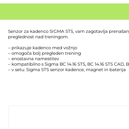
Senzor za kadenco SIGMA STS, vam zagotavlja prenašanje
preglednost nad treningom.
– prikazuje kadenco med vožnjo
– omogoča bolj pregleden trening
– enostavna namestitev
– kompatibilno s Sigma BC 14.16 STS, BC 14.16 STS CAD, BC
– v setu: Sigma STS senzor kadence, magnet in baterija