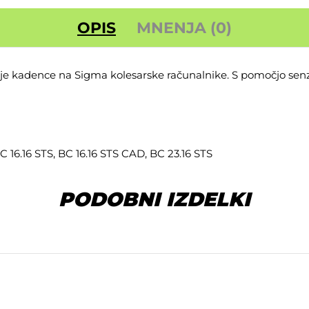
OPIS
MNENJA (0)
 kadence na Sigma kolesarske računalnike. S pomočjo senzor
 16.16 STS, BC 16.16 STS CAD, BC 23.16 STS
PODOBNI IZDELKI