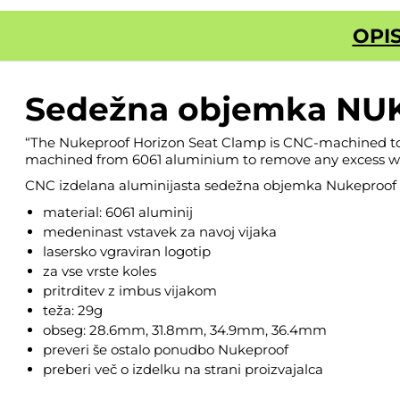
OPI
Sedežna objemka NU
“The Nukeproof Horizon Seat Clamp is CNC-machined to 
machined from 6061 aluminium to remove any excess weigh
CNC izdelana aluminijasta sedežna objemka Nukeproof H
material: 6061 aluminij
medeninast vstavek za navoj vijaka
lasersko vgraviran logotip
za vse vrste koles
pritrditev z imbus vijakom
teža: 29g
obseg: 28.6mm, 31.8mm, 34.9mm, 36.4mm
preveri še ostalo ponudbo
Nukeproof
preberi več o izdelku
na strani proizvajalca