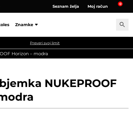
0
Seznam želja
Moj račun
a
koles
Znamke
Preveri svoj limit
OOF Horizon – modra
objemka NUKEPROOF
 modra