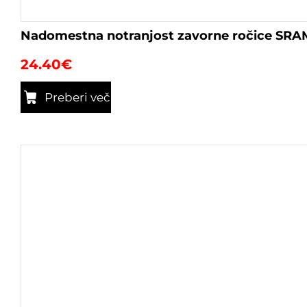
Nadomestna notranjost zavorne ročice SRA
24.40
€
Preberi več