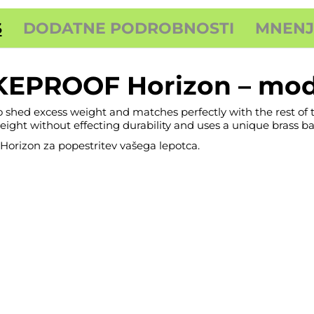
S
DODATNE PODROBNOSTI
MNENJA
KEPROOF Horizon – mod
shed excess weight and matches perfectly with the rest of
t without effecting durability and uses a unique brass barr
orizon za popestritev vašega lepotca.