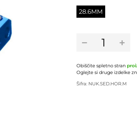
28.6MM
Sedežna
−
+
objemka
NUKEPROOF
Horizon
-
Obiščite spletno stran
proi
modra
Oglejte si druge izdelke 
količina
Šifra:
NUK.SED.HOR.M