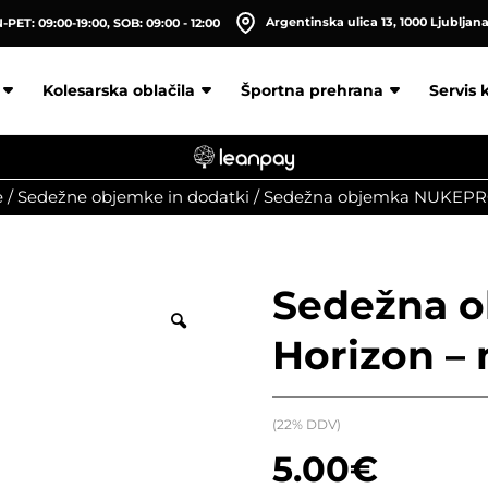
Argentinska ulica 13, 1000 Ljubljan
PET: 09:00-19:00, SOB: 09:00 - 12:00
Kolesarska oblačila
Športna prehrana
Servis 
e
/
Sedežne objemke in dodatki
/
Sedežna objemka NUKEPR
Sedežna 
Horizon –
(22% DDV)
5.00
€