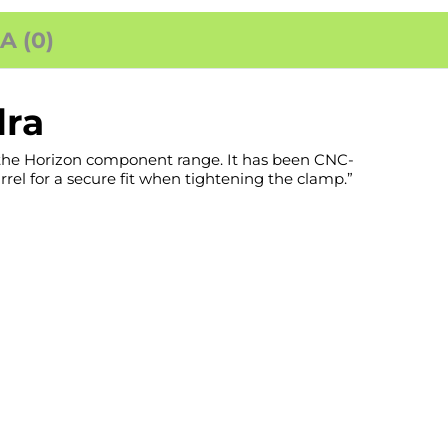
 (0)
ra
 the Horizon component range. It has been CNC-
el for a secure fit when tightening the clamp.”