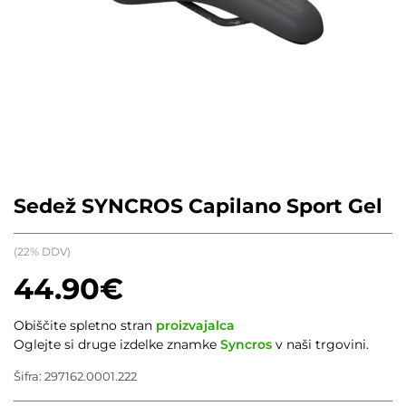
Sedež SYNCROS Capilano Sport Gel
(22% DDV)
44.90
€
Obiščite spletno stran
proizvajalca
Oglejte si druge izdelke znamke
Syncros
v naši trgovini.
Šifra:
297162.0001.222