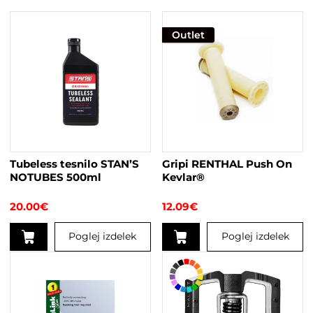
Outlet
Tubeless tesnilo STAN’S
Gripi RENTHAL Push On
NOTUBES 500ml
Kevlar®
20.00
€
12.09
€
Poglej izdelek
Poglej izdelek