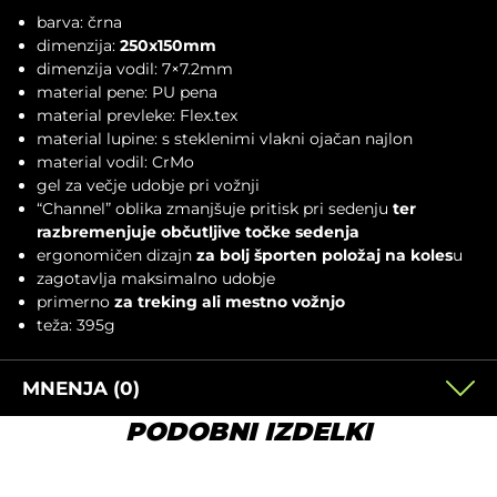
barva: črna
dimenzija:
250x150mm
dimenzija vodil: 7×7.2mm
material pene: PU pena
material prevleke: Flex.tex
material lupine: s steklenimi vlakni ojačan najlon
material vodil: CrMo
gel za večje udobje pri vožnji
“Channel” oblika zmanjšuje pritisk pri sedenju
ter
razbremenjuje občutljive točke sedenja
ergonomičen dizajn
za bolj športen položaj na koles
u
zagotavlja maksimalno udobje
primerno
za treking ali mestno vožnjo
teža: 395g
MNENJA (0)
PODOBNI IZDELKI