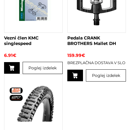
Vezni člen KMC
Pedala CRANK
singlespeed
BROTHERS Mallet DH
6.91
€
159.99
€
BREZPLAČNA DOSTAVA V SLO
Poglej izdelek
Poglej izdelek
Ta
izdelek
ima
več
različic.
Možnosti
lahko
izberete