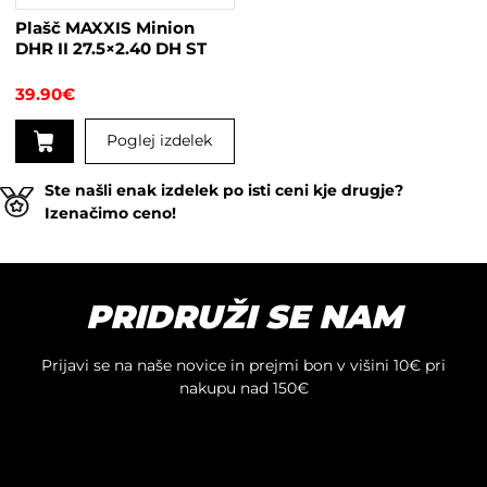
na
Plašč MAXXIS Minion
strani
DHR II 27.5×2.40 DH ST
izdelka
39.90
€
Poglej izdelek
Ste našli enak izdelek po isti ceni kje drugje?
Izenačimo ceno!
PRIDRUŽI SE NAM
Prijavi se na naše novice in prejmi bon v višini 10€ pri
nakupu nad 150€