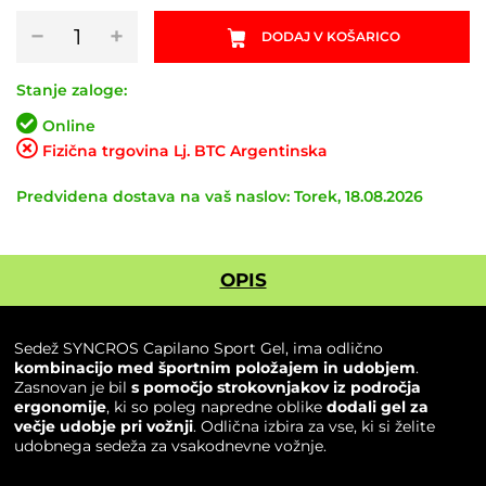
Sedež
−
+
DODAJ V KOŠARICO
SYNCROS
Capilano
Sport
Stanje zaloge:
Gel
Online
količina
Fizična trgovina Lj. BTC Argentinska
Predvidena dostava na vaš naslov: Torek, 18.08.2026
OPIS
Sedež SYNCROS Capilano Sport Gel, ima odlično
kombinacijo med športnim položajem in udobjem
.
Zasnovan je bil
s pomočjo strokovnjakov iz področja
ergonomije
, ki so poleg napredne oblike
dodali gel za
večje udobje pri vožnji
. Odlična izbira za vse, ki si želite
udobnega sedeža za vsakodnevne vožnje.