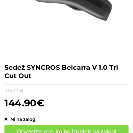
Sedež SYNCROS Belcarra V 1.0 Tri
Cut Out
(22% DDV)
144.90
€
Ni na zalogi
Obvestite me, ko bo izdelek na zalogi