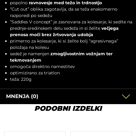
popolno
ravnovesje med težo in trdnostjo
“Cut out” oblika zagotavlja, da se teža enakomerno
razporedi po sedežu
“Saddles V concept” je zasnovana za kolesarje, ki sedite na
prednje-sredinskem delu sedeža in si želite
večjega
prenosa moči brez žrtvovanja udobja
primerno za kolesarje, ki si želite bolj “agresivnega”
položaja na kolesu
sedež je namenjen
zmogljivostnim vožnjam ter
tekmovanjem
omogoča direktno namestitev
optimizirano za triatlon
teža: 220g
MNENJA (0)
PODOBNI IZDELKI