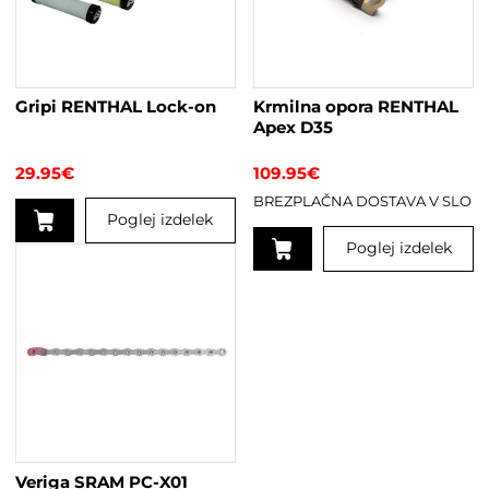
Gripi RENTHAL Lock-on
Krmilna opora RENTHAL
Apex D35
29.95
€
109.95
€
BREZPLAČNA DOSTAVA V SLO
Poglej izdelek
Poglej izdelek
Ta
izdelek
Ta
ima
izdelek
več
ima
različic.
več
Možnosti
različic.
lahko
Možnosti
izberete
lahko
na
izberete
strani
na
Veriga SRAM PC-X01
izdelka
strani