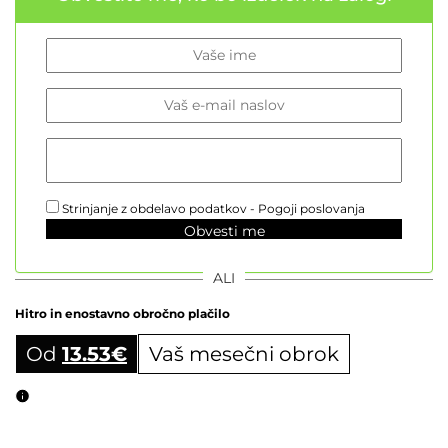
Strinjanje z obdelavo podatkov -
Pogoji poslovanja
Obvesti me
ALI
Hitro in enostavno obročno plačilo
Od
13.53
€
Vaš mesečni obrok
Obročni izračun