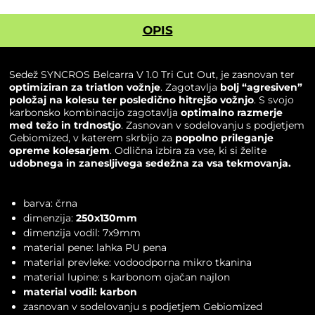
OPIS
Sedež
SYNCROS
Belcarra V 1.0 Tri Cut Out, je zasnovan ter
optimiziran za triatlon vožnje
. Zagotavlja
bolj “agresiven”
položaj na kolesu ter posledično hitrejšo vožnjo
. S svojo
karbonsko kombinacijo zagotavlja
optimalno razmerje
med težo in trdnostjo
. Zasnovan v sodelovanju s podjetjem
Gebiomized, v katerem skrbijo za
popolno prileganje
opreme kolesarjem
. Odlična izbira za vse, ki si želite
udobnega in zanesljivega
sedežna
za vsa tekmovanja.
barva: črna
dimenzija:
250x130mm
dimenzija vodil: 7x9mm
material pene: lahka PU pena
material prevleke: vodoodporna mikro tkanina
material lupine: s karbonom ojačan najlon
material vodil: karbon
zasnovan v sodelovanju s podjetjem Gebiomized