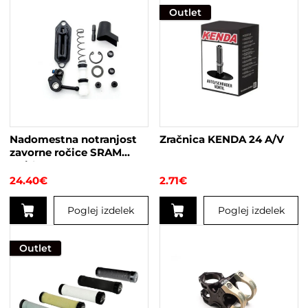
Outlet
Nadomestna notranjost
Zračnica KENDA 24 A/V
zavorne ročice SRAM
Guide RS
24.40
€
2.71
€
Poglej izdelek
Poglej izdelek
Outlet