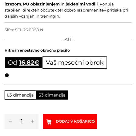
izrezom
,
PU oblazinjenjem
in
jeklenimi vodili
. Ponuja
stabilen, direkten občutek ter dobro razbremenitev pritiska pri
daljših vožnjah in treningih.
Šifra:
SEL.26.0050.N
ALI
Hitro in enostavno obročno plačilo
Od
16.82
€
Vaš mesečni obrok
Obročni izračun
L3 dimenzija
S3 dimenzija
Sedež
−
+
DODAJ V KOŠARICO
SELLE
ITALIA