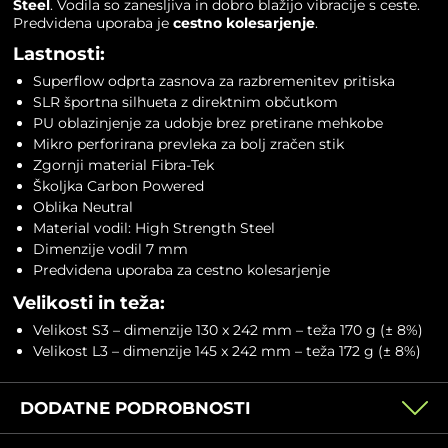
Steel
. Vodila so zanesljiva in dobro blažijo vibracije s ceste.
Predvidena uporaba je
cestno kolesarjenje
.
Lastnosti:
Superflow odprta zasnova za razbremenitev pritiska
SLR športna silhueta z direktnim občutkom
PU oblazinjenje za udobje brez pretirane mehkobe
Mikro perforirana prevleka za bolj zračen stik
Zgornji material Fibra-Tek
Školjka Carbon Powered
Oblika Neutral
Material vodil: High Strength Steel
Dimenzije vodil 7 mm
Predvidena uporaba za cestno kolesarjenje
Velikosti in teža:
Velikost S3 – dimenzije 130 x 242 mm – teža 170 g (± 8%)
Velikost L3 – dimenzije 145 x 242 mm – teža 172 g (± 8%)
DODATNE PODROBNOSTI