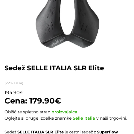
Sedež SELLE ITALIA SLR Elite
(22% DDV)
194.90
€
179.90
€
Obiščite spletno stran
proizvajalca
Oglejte si druge izdelke znamke
Selle Italia
v naši trgovini.
Sedež
SELLE ITALIA SLR Elite
je cestni sedež z
Superflow