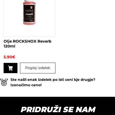
več
različic.
Možnosti
lahko
izberete
na
strani
Olje ROCKSHOX Reverb
izdelka
120ml
5.90
€
Poglej izdelek
Ste našli enak izdelek po isti ceni kje drugje?
Izenačimo ceno!
PRIDRUŽI SE NAM