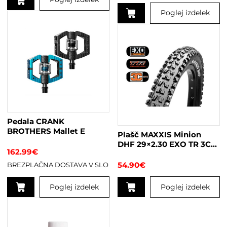
Poglej izdelek
Ta
izdelek
ima
več
različic.
Možnosti
lahko
izberete
na
Pedala CRANK
strani
BROTHERS Mallet E
Plašč MAXXIS Minion
izdelka
DHF 29×2.30 EXO TR 3C
162.99
€
Maxx Terra
54.90
€
BREZPLAČNA DOSTAVA V SLO
Poglej izdelek
Poglej izdelek
Ta
izdelek
ima