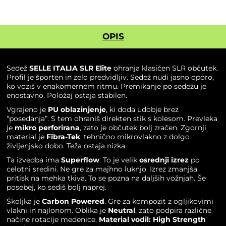
SLR
Elite
količina
OPIS
Sedež
SELLE ITALIA SLR Elite
ohranja klasičen SLR občutek.
Profil je športen in zelo predvidljiv. Sedež nudi jasno oporo,
ko voziš v enakomernem ritmu. Premikanje po sedežu je
enostavno. Položaj ostaja stabilen.
Vgrajeno je
PU oblazinjenje
, ki doda udobje brez
“posedanja”. S tem ohraniš direkten stik s kolesom. Prevleka
je
mikro perforirana
, zato je občutek bolj zračen. Zgornji
material je
Fibra-Tek
, tehnično mikrovlakno z dolgo
življenjsko dobo. Teža ostaja nizka.
Ta izvedba ima
Superflow
. To je velik
osrednji izrez
po
celotni sredini. Ne gre za majhno luknjo. Izrez zmanjša
pritisk na mehka tkiva. To se pozna na daljših vožnjah. Še
posebej, ko sediš bolj naprej.
Školjka je
Carbon Powered
. Gre za kompozit z ogljikovimi
vlakni in najlonom. Oblika je
Neutral
, zato podpira različne
načine rotacije medenice.
Material vodil: High Strength