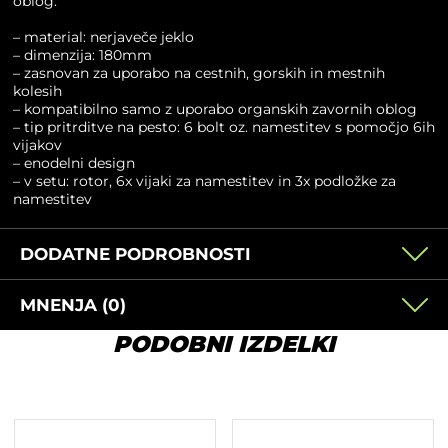
oblog.
– material: nerjaveče jeklo
– dimenzija: 180mm
– zasnovan za uporabo na cestnih, gorskih in mestnih
kolesih
– kompatibilno samo z uporabo organskih zavornih oblog
– tip pritrditve na pesto: 6 bolt oz. namestitev s pomočjo 6ih
vijakov
– enodelni design
– v setu: rotor, 6x vijaki za namestitev in 3x podložke za
namestitev
DODATNE PODROBNOSTI
MNENJA (0)
PODOBNI IZDELKI