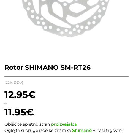
Rotor SHIMANO SM-RT26
(22% DDV)
12.95
€
–
11.95
€
Cenovni
Obiščite spletno stran
proizvajalca
razpon:
Oglejte si druge izdelke znamke
Shimano
v naši trgovini.
od