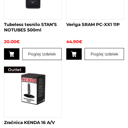
lahko
izberete
na
strani
Tubeless tesnilo STAN’S
Veriga SRAM PC-XX1 11P
izdelka
NOTUBES 500ml
20.00
€
44.90
€
Poglej izdelek
Poglej izdelek
Outlet
Zračnica KENDA 16 A/V