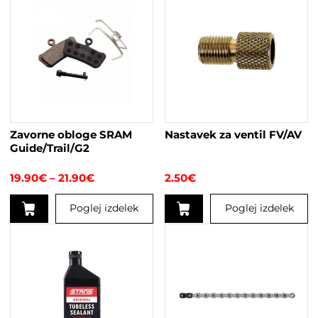
Zavorne obloge SRAM
Nastavek za ventil FV/AV
Guide/Trail/G2
Cenovni
19.90
€
–
21.90
€
2.50
€
razpon:
od
Poglej izdelek
Poglej izdelek
19.90€
do
Ta
21.90€
izdelek
ima
več
različic.
Možnosti