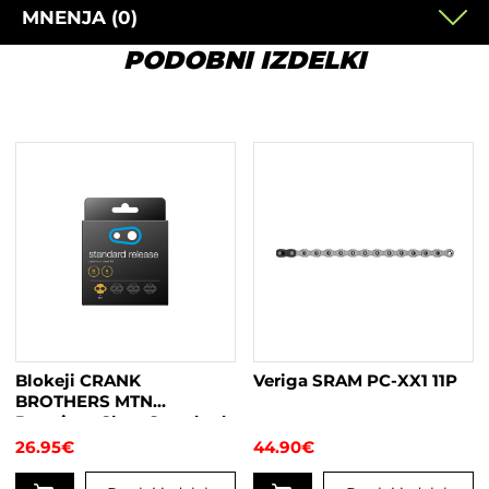
MNENJA (0)
PODOBNI IZDELKI
Blokeji CRANK
Veriga SRAM PC-XX1 11P
BROTHERS MTN
Premium Cleat Standard
6°
26.95
€
44.90
€