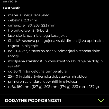
še večje.
Lastnosti:
material: nerjaveče jeklo
debelina: 2.0 mm
dimenzije: 180, 203, 223 mm
tip pritrditve: IS (6-bolt)
lasersko izrezan iz enega kosa jekla
Shark® zasnova prilagojena vsaki dimenziji za optimalno
togost in hlajenje
do 10 % večja zavorna moč v primerjavi s standardnimi
rotorji
izboljšana stabilnost in konsistentno zaviranje na dolgih
spustih
do 30 % nižja delovna temperatura
25–40 % daljša življenjska doba zavornih oblog
primeren za enduro, downhill in e-kolesa
teža: 180 mm (127 g), 203 mm (174 g), 223 mm (237 g)
DODATNE PODROBNOSTI