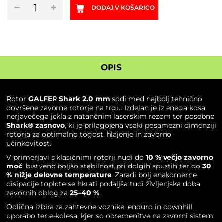
Rotor
−
+
DODAJ V KOŠARICO
GALFER
Shark
2.0mm
količina
OPIS
Rotor
GALFER Shark 2.0 mm
sodi med najbolj tehnično
dovršene zavorne rotorje na trgu. Izdelan je iz enega kosa
nerjavečega jekla z natančnim laserskim rezom ter posebno
Shark® zasnovo
, ki je prilagojena vsaki posamezni dimenziji
rotorja za optimalno togost, hlajenje in zavorno
učinkovitost.
V primerjavi s klasičnimi rotorji nudi do
10 % večjo zavorno
moč
, bistveno boljšo stabilnost pri dolgih spustih ter do
30
% nižje delovne temperature
. Zaradi bolj enakomerne
disipacije toplote se hkrati podaljša tudi življenjska doba
zavornih oblog za
25–40 %
.
Odlična izbira za zahtevne voznike, enduro in downhill
uporabo ter e-kolesa, kjer so obremenitve na zavorni sistem