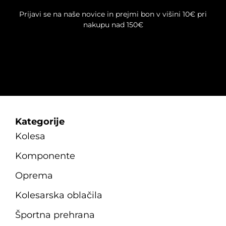
na
Prijavi se na naše novice in prejmi bon v višini 10€ pri
strani
nakupu nad 150€
izdelka
Kategorije
Kolesa
Komponente
Oprema
Kolesarska oblačila
Športna prehrana