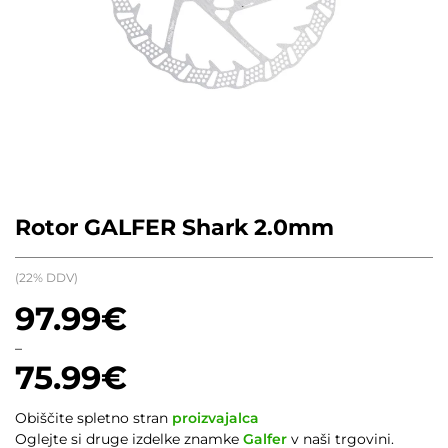
Rotor GALFER Shark 2.0mm
(22% DDV)
97.99
€
–
75.99
€
Cenovni
Obiščite spletno stran
proizvajalca
razpon:
Oglejte si druge izdelke znamke
Galfer
v naši trgovini.
od