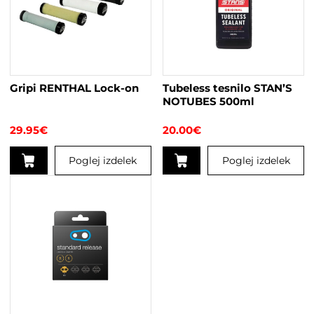
Gripi RENTHAL Lock-on
Tubeless tesnilo STAN’S
NOTUBES 500ml
29.95
€
20.00
€
Poglej izdelek
Poglej izdelek
Ta
izdelek
ima
več
različic.
Možnosti
lahko
izberete
na