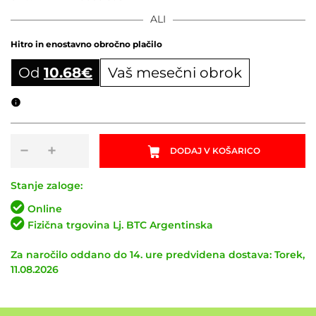
ALI
Hitro in enostavno obročno plačilo
Od
10.68
€
Vaš mesečni obrok
Obročni izračun
Račna
−
+
DODAJ V KOŠARICO
DT
SWISS
370
Stanje zaloge:
Shimano
Online
3-
Fizična trgovina Lj. BTC Argentinska
Pawl
količina
Za naročilo oddano do 14. ure predvidena dostava: Torek,
11.08.2026