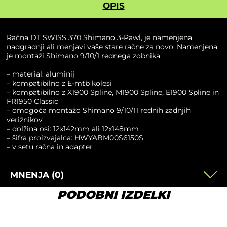
OPIS
Račna DT SWISS 370 Shimano 3-Pawl, je namenjena
nadgradnji ali menjavi vaše stare račne za novo. Namenjena
je montaži Shimano 9/10/1 rednega zobnika.
– material: aluminij
– kompatibilno z E-mtb kolesi
– kompatibilno z X1900 Spline, M1900 Spline, E1900 Spline in
FR1950 Classic
– omogoča montažo Shimano 9/10/11 rednih zadnjih
verižnikov
– dolžina osi: 12x142mm ali 12x148mm
– šifra proizvajalca: HWYABM00S6150S
– v setu račna in adapter
MNENJA (0)
PODOBNI IZDELKI