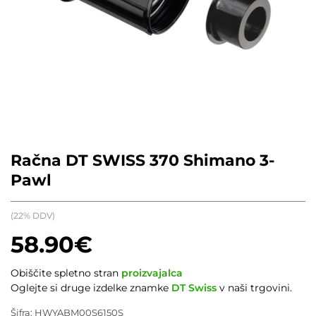
Račna DT SWISS 370 Shimano 3-
Pawl
(22% DDV)
58.90
€
Obiščite spletno stran
proizvajalca
Oglejte si druge izdelke znamke
DT Swiss
v naši trgovini.
Šifra:
HWYABM00S6150S