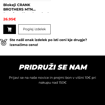
strani
Blokeji CRANK
izdelka
BROTHERS MTN
Premium Cleat Standard
6°
26.95
€
Poglej izdelek
Ste našli enak izdelek po isti ceni kje drugje?
Izenačimo ceno!
PRIDRUŽI SE NAM
Prijavi se na naše novice in prejmi bon v višini 10€ pri
nakupu nad 150€