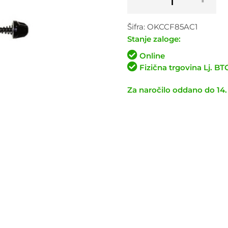
zapenjalec
-
Šifra:
OKCCF85AC1
prednji
Stanje zaloge:
količina
Online
Fizična trgovina Lj. B
Za naročilo oddano do 14.