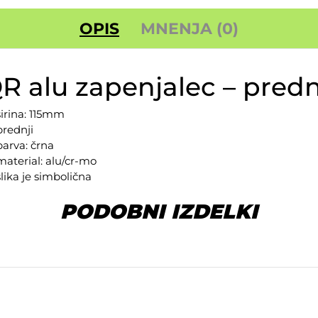
OPIS
MNENJA (0)
R alu zapenjalec – predn
širina: 115mm
prednji
barva: črna
material: alu/cr-mo
slika je simbolična
PODOBNI IZDELKI