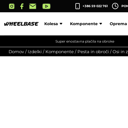
Skip
+386 59 022 761
PON-
to
the
content
Kolesa
Komponente
Oprema
Super enostavna plačila na obroke
Domov
/
Izdelki
/
Komponente
/
Pesta in obroči
/
Osi in 