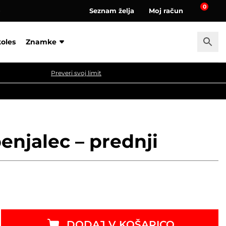
0
Seznam želja
Moj račun
a
koles
Znamke
Preveri svoj limit
enjalec – prednji
DODAJ V KOŠARICO