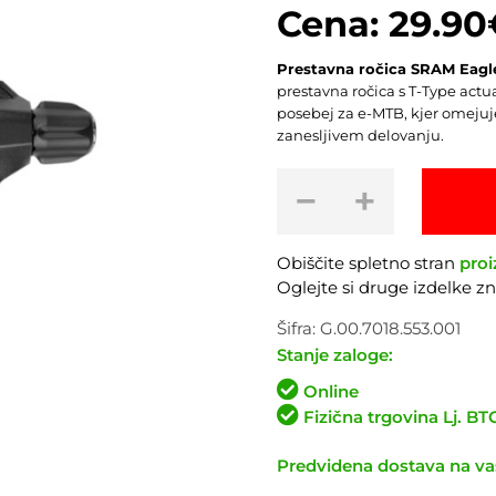
29.90
Prestavna ročica SRAM Eagle
prestavna ročica s T-Type act
posebej za e-MTB, kjer omejuj
zanesljivem delovanju.
Prestavna
−
+
ročica
SRAM
Eagle
Obiščite spletno stran
proi
70
Oglejte si druge izdelke 
T-
Type
Šifra:
G.00.7018.553.001
12p
Stanje zaloge:
Single
Online
Click
Fizična trgovina Lj. B
količina
Predvidena dostava na vaš