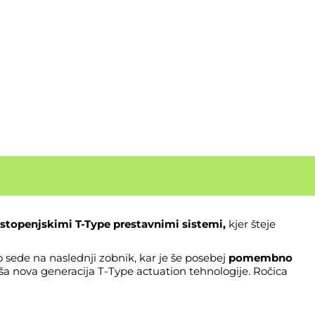
2-stopenjskimi
T-Type prestavnimi sistemi
,
kjer šteje
 sede na naslednji zobnik, kar je še posebej
pomembno
a nova generacija T-Type actuation tehnologije. Ročica