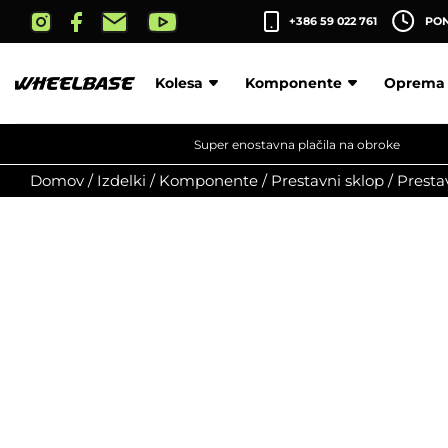
Skip
+386 59 022 761
PON-
to
the
content
Kolesa
Komponente
Oprema
Super enostavna plačila na obroke
Domov
/
Izdelki
/
Komponente
/
Prestavni sklop
/
Presta