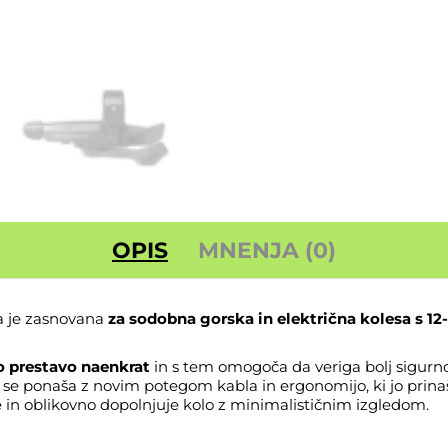
OPIS
MNENJA (0)
a je zasnovana
za sodobna gorska in električna kolesa s 1
o prestavo naenkrat
in s tem omogoča da veriga bolj sigurno
se ponaša z novim potegom kabla in ergonomijo, ki jo prinaš
n oblikovno dopolnjuje kolo z minimalističnim izgledom.