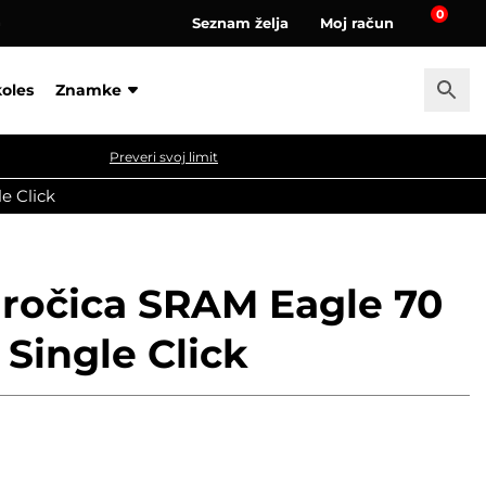
0
Seznam želja
Moj račun
a
koles
Znamke
Preveri svoj limit
e Click
 ročica SRAM Eagle 70
 Single Click