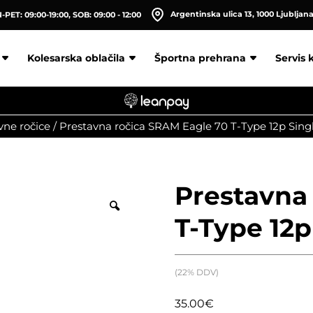
Argentinska ulica 13, 1000 Ljubljan
PET: 09:00-19:00, SOB: 09:00 - 12:00
Kolesarska oblačila
Športna prehrana
Servis 
vne ročice
/
Prestavna ročica SRAM Eagle 70 T-Type 12p Singl
Prestavna
T-Type 12p
(22% DDV)
35.00
€