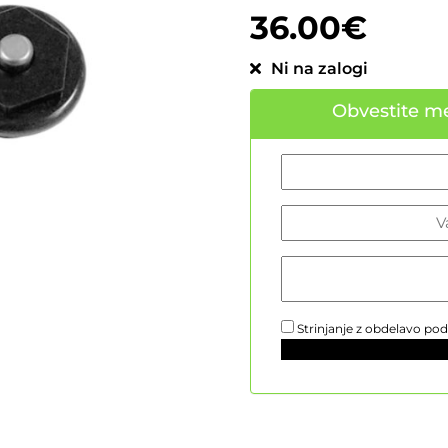
stranke
36.00
€
Ni na zalogi
Obvestite me
Strinjanje z obdelavo po