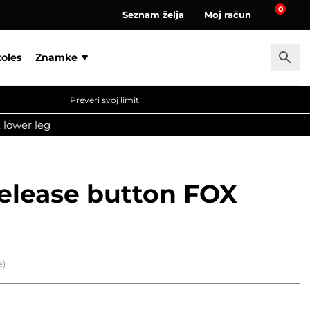
0
Seznam želja
Moj račun
a
koles
Znamke
Preveri svoj limit
 lower leg
release button FOX
e)