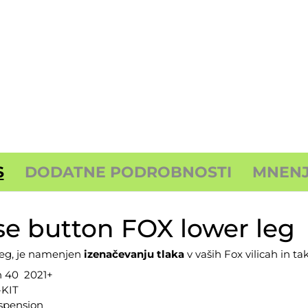
S
DODATNE PODROBNOSTI
MNENJA
se button FOX lower leg
leg, je namenjen
izenačevanju tlaka
v vaših Fox vilicah in t
in 40 2021+
-KIT
spension