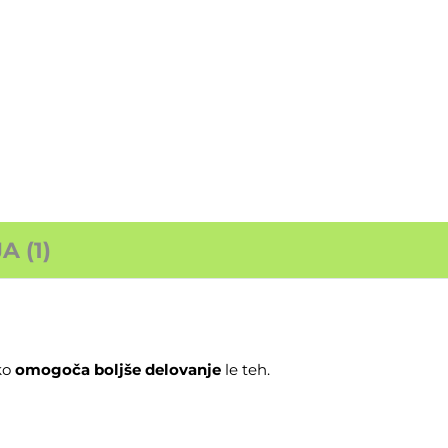
 (1)
ako
omogoča boljše delovanje
le teh.