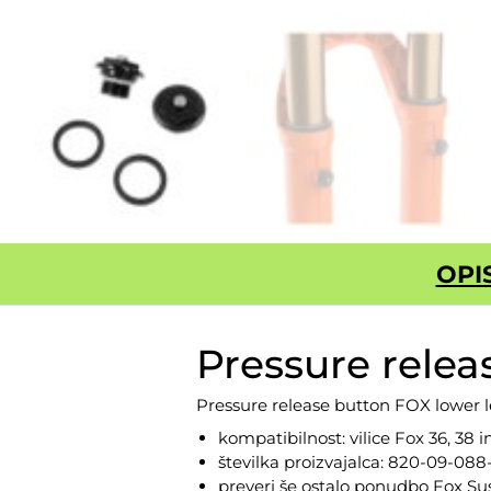
OPI
Pressure relea
Pressure release button FOX lower 
kompatibilnost: vilice Fox 36, 38 
številka proizvajalca: 820-09-088
preveri še ostalo ponudbo
Fox Su