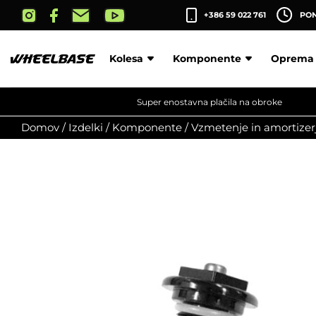
Skip
+386 59 022 761
PON-
to
the
content
Kolesa
Komponente
Oprema
Super enostavna plačila na obroke
Domov
/
Izdelki
/
Komponente
/
Vzmetenje in amortizerj