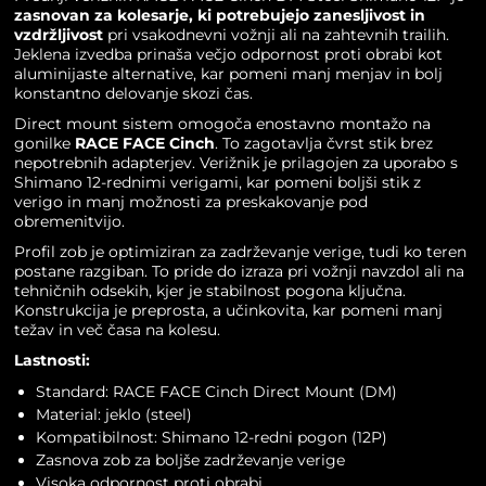
zasnovan za kolesarje, ki potrebujejo zanesljivost in
vzdržljivost
pri vsakodnevni vožnji ali na zahtevnih trailih.
Jeklena izvedba prinaša večjo odpornost proti obrabi kot
aluminijaste alternative, kar pomeni manj menjav in bolj
konstantno delovanje skozi čas.
Direct mount sistem omogoča enostavno montažo na
gonilke
RACE FACE Cinch
. To zagotavlja čvrst stik brez
nepotrebnih adapterjev. Verižnik je prilagojen za uporabo s
Shimano 12-rednimi verigami, kar pomeni boljši stik z
verigo in manj možnosti za preskakovanje pod
obremenitvijo.
Profil zob je optimiziran za zadrževanje verige, tudi ko teren
postane razgiban. To pride do izraza pri vožnji navzdol ali na
tehničnih odsekih, kjer je stabilnost pogona ključna.
Konstrukcija je preprosta, a učinkovita, kar pomeni manj
težav in več časa na kolesu.
Lastnosti:
Standard: RACE FACE Cinch Direct Mount (DM)
Material: jeklo (steel)
Kompatibilnost: Shimano 12-redni pogon (12P)
Zasnova zob za boljše zadrževanje verige
Visoka odpornost proti obrabi