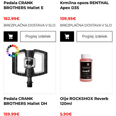
Pedala CRANK
Krmilna opora RENTHAL
BROTHERS Mallet E
Apex D35
162.99
€
109.95
€
BREZPLAČNA DOSTAVA V SLO
BREZPLAČNA DOSTAVA V SLO
Poglej izdelek
Poglej izdelek
Ta
Ta
izdelek
izdelek
ima
ima
več
več
različic.
različic.
Možnosti
Možnosti
lahko
lahko
izberete
izberete
na
na
strani
strani
Pedala CRANK
Olje ROCKSHOX Reverb
izdelka
izdelka
BROTHERS Mallet DH
120ml
159.99
€
5.90
€