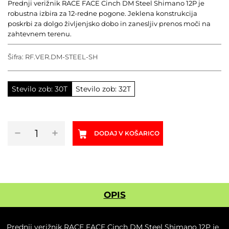
Prednji verižnik RACE FACE Cinch DM Steel Shimano 12P je
robustna izbira za 12-redne pogone. Jeklena konstrukcija
poskrbi za dolgo življenjsko dobo in zanesljiv prenos moči na
zahtevnem terenu.
Šifra:
RF.VER.DM-STEEL-SH
Stevilo zob: 30T
Stevilo zob: 32T
Prednji
−
+
DODAJ V KOŠARICO
verižnik
RACE
FACE
Cinch
DM
Steel
OPIS
Shimano
12P
količina
Prednji verižnik RACE FACE Cinch DM Steel Shimano 12P je