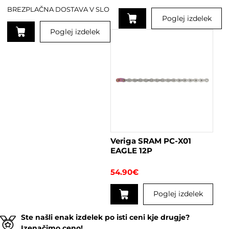
BREZPLAČNA DOSTAVA V SLO
Poglej izdelek
Poglej izdelek
Ta
izdelek
ima
več
različic.
Možnosti
lahko
izberete
na
Veriga SRAM PC-X01
strani
EAGLE 12P
izdelka
54.90
€
Poglej izdelek
Ste našli enak izdelek po isti ceni kje drugje?
Izenačimo ceno!