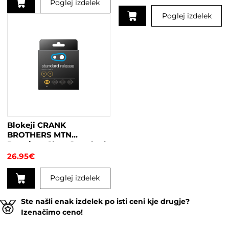
Poglej izdelek
Poglej izdelek
Blokeji CRANK
BROTHERS MTN
Premium Cleat Standard
6°
26.95
€
Poglej izdelek
Ste našli enak izdelek po isti ceni kje drugje?
Izenačimo ceno!