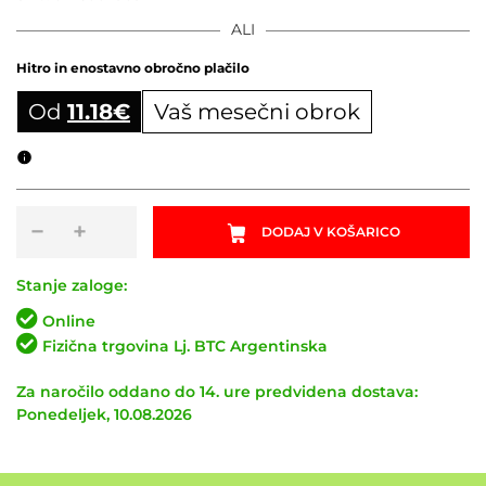
ALI
Hitro in enostavno obročno plačilo
Od
11.18
€
Vaš mesečni obrok
Obročni izračun
Polnilec
−
+
DODAJ V KOŠARICO
BOSCH
STANDARD
CHARGER
Stanje zaloge:
4A
Online
količina
Fizična trgovina Lj. BTC Argentinska
Za naročilo oddano do 14. ure predvidena dostava:
Ponedeljek, 10.08.2026