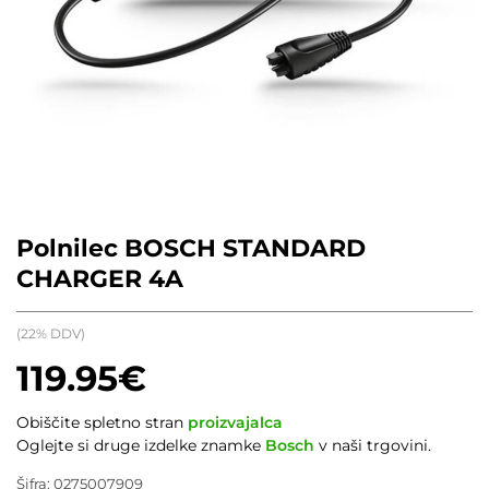
Polnilec BOSCH STANDARD
CHARGER 4A
(22% DDV)
119.95
€
Obiščite spletno stran
proizvajalca
Oglejte si druge izdelke znamke
Bosch
v naši trgovini.
Šifra:
0275007909