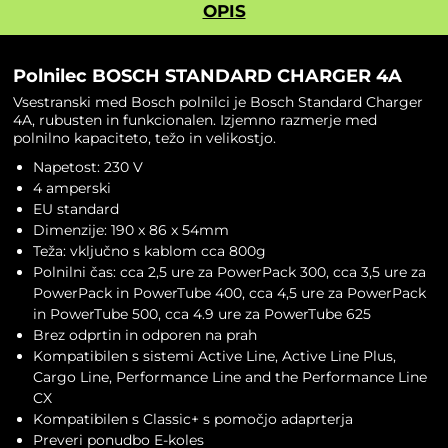
OPIS
Polnilec BOSCH STANDARD CHARGER 4A
Vsestranski med Bosch polnilci je Bosch Standard Charger
4A, rubusten in funkcionalen. Izjemno razmerje med
polnilno kapaciteto, težo in velikostjo.
Napetost: 230 V
4 amperski
EU standard
Dimenzije: 190 x 86 x 54mm
Teža: vključno s kablom cca 800g
Polnilni čas: cca 2,5 ure za PowerPack 300, cca 3,5 ure za
PowerPack in PowerTube 400, cca 4,5 ure za PowerPack
in PowerTube 500, cca 4.9 ure za PowerTube 625
Brez odprtin in odporen na prah
Kompatibilen s sistemi Active Line, Active Line Plus,
Cargo Line, Performance Line and the Performance Line
CX
Kompatibilen s Classic+ s pomočjo adaprterja
Preveri ponudbo
E-koles