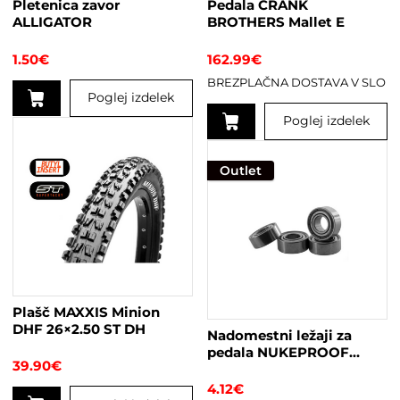
Pletenica zavor
Pedala CRANK
ALLIGATOR
BROTHERS Mallet E
1.50
€
162.99
€
BREZPLAČNA DOSTAVA V SLO
Poglej izdelek
Poglej izdelek
Ta
izdelek
Outlet
ima
več
različic.
Možnosti
lahko
izberete
na
Plašč MAXXIS Minion
strani
DHF 26×2.50 ST DH
Nadomestni ležaji za
izdelka
pedala NUKEPROOF
39.90
€
Neutron EVO
4.12
€