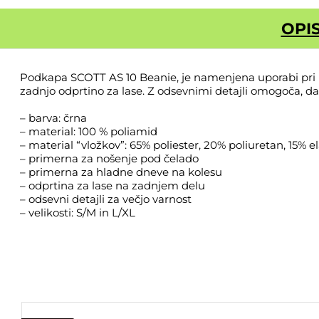
OPI
Podkapa SCOTT AS 10 Beanie, je namenjena uporabi pri hl
zadnjo odprtino za lase. Z odsevnimi detajli omogoča, da bo
– barva: črna
– material: 100 % poliamid
– material “vložkov”: 65% poliester, 20% poliuretan, 15% e
– primerna za nošenje pod čelado
– primerna za hladne dneve na kolesu
– odprtina za lase na zadnjem delu
– odsevni detajli za večjo varnost
– velikosti: S/M in L/XL