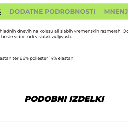
S
DODATNE PODROBNOSTI
MNENJA
adnih dnevih na kolesu ali slabih vremenskih razmerah. Odl
ste vidni tudi v slabši vidljivosti.
lastan ter 86% poliester 14% elastan
PODOBNI IZDELKI