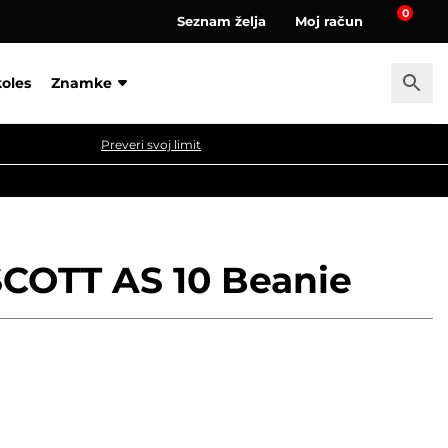
0
Seznam želja
Moj račun
a
koles
Znamke
Preveri svoj limit
COTT AS 10 Beanie