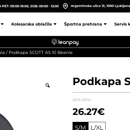
Argentinska ulica 13, 1000 Ljubljan
PET: 09:00-19:00, SOB: 09:00 - 12:00
Kolesarska oblačila
Športna prehrana
Servis 
ala
/
Podkapa SCOTT AS 10 Beanie
Podkapa S
(22% DDV)
26.27
€
S/M
L/XL