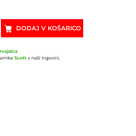
DODAJ V KOŠARICO
zvajalca
znamke
Scott
v naši trgovini.