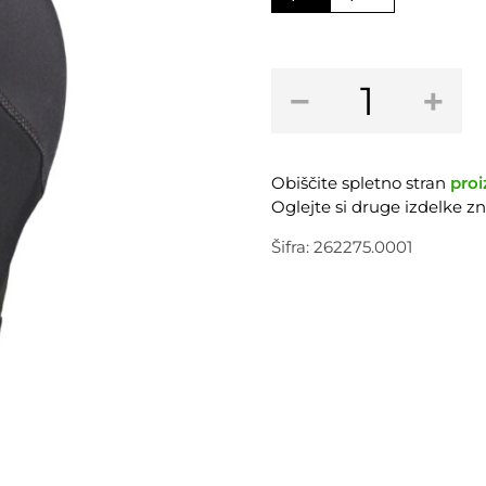
Podkapa
−
+
SCOTT
AS
10
Beanie
Obiščite spletno stran
proi
količina
Oglejte si druge izdelke 
Šifra:
262275.0001