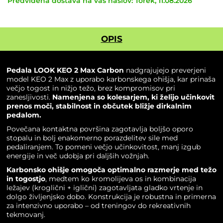
Predvidena dostava na vaš naslov: Torek, 11.08.2026
OPIS
Pedala LOOK KEO 2 Max Carbon
nadgrajujejo preverjeni
model KEO 2 Max z uporabo karbonskega ohišja, kar prinaša
večjo togost in nižjo težo, brez kompromisov pri
zanesljivosti.
Namenjena so kolesarjem, ki želijo učinkovit
prenos moči, stabilnost in občutek bližje dirkalnim
pedalom.
Povečana kontaktna površina zagotavlja boljšo oporo
stopalu in bolj enakomerno porazdelitev sile med
pedaliranjem. To pomeni večjo učinkovitost, manj izgub
energije in več udobja pri daljših vožnjah.
Karbonsko ohišje omogoča optimalno razmerje med težo
in togostjo
, medtem ko kromolijeva os in kombinacija
ležajev (kroglični + iglični) zagotavljata gladko vrtenje in
dolgo življenjsko dobo. Konstrukcija je robustna in primerna
za intenzivno uporabo – od treningov do rekreativnih
tekmovanj.