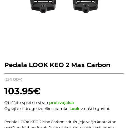
Pedala LOOK KEO 2 Max Carbon
(22% DDV)
103.95
€
Obiščite spletno stran
proizvajalca
Oglejte si druge izdelke znamke
Look
v naši trgovini.
Pedala LOOK KEO 2 Max Carbon združujejo večjo kontaktno
površino, karbonsko ohišje in nizko težo za učinkovit prenos