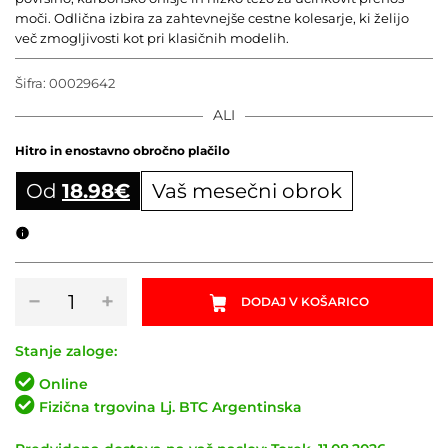
moči. Odlična izbira za zahtevnejše cestne kolesarje, ki želijo
več zmogljivosti kot pri klasičnih modelih.
Šifra:
00029642
ALI
Hitro in enostavno obročno plačilo
Od
18.98
€
Vaš mesečni obrok
Obročni izračun
Pedala
−
+
DODAJ V KOŠARICO
LOOK
KEO
2
Stanje zaloge:
Max
Online
Carbon
Fizična trgovina Lj. BTC Argentinska
količina