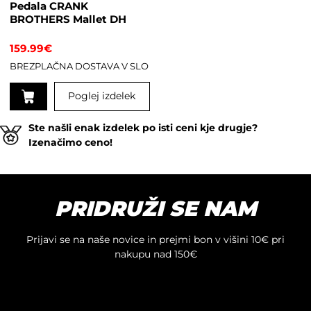
Pedala CRANK
BROTHERS Mallet DH
159.99
€
BREZPLAČNA DOSTAVA V SLO
Poglej izdelek
Ta
Ste našli enak izdelek po isti ceni kje drugje?
izdelek
Izenačimo ceno!
ima
več
različic.
Možnosti
PRIDRUŽI SE NAM
lahko
izberete
na
Prijavi se na naše novice in prejmi bon v višini 10€ pri
strani
nakupu nad 150€
izdelka