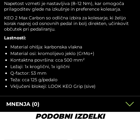
Napetost vzmeti je nastavljiva (8–12 Nm), kar omogoča
prilagoditev glede na izkušnje in preference kolesarja.
KEO 2 Max Carbon so odlična izbira za kolesarje, ki želijo
korak naprej od osnovnih pedal in bolj direkten, učinkovit
občutek pri pedaliranju.
Lastnosti:
Material ohišja: karbonska vlakna
Material osi: kromolijevo jeklo (CrMo+)
Kontaktna površina: cca 500 mm²
Ležaji: 1x kroglični, 1x iglični
Q-factor: 53 mm
Teža: cca 125 g/pedalo
Vključeni blokeji: LOOK KEO Grip (sive)
MNENJA (0)
PODOBNI IZDELKI