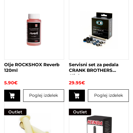
Olje ROCKSHOX Reverb
Servisni set za pedala
120ml
CRANK BROTHERS
Clipless
5.90
€
29.95
€
Poglej izdelek
Poglej izdelek
Outlet
Outlet