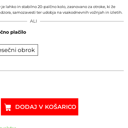
 je lahko in stabilno 20-palčno kolo, zasnovano za otroke, ki že
nadzora, samozavesti ter udobja na vsakodnevnih vožnjah in izletih.
ALI
čno plačilo
sečni obrok
DODAJ V KOŠARICO