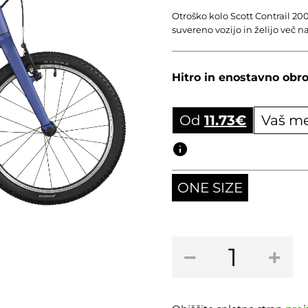
Otroško kolo Scott Contrail 200
suvereno vozijo in želijo več 
Hitro in enostavno obro
Od
11.73
€
Vaš me
Obročni izračun
ONE SIZE
Otroško
−
+
kolo
SCOTT
CONTRAIL
200