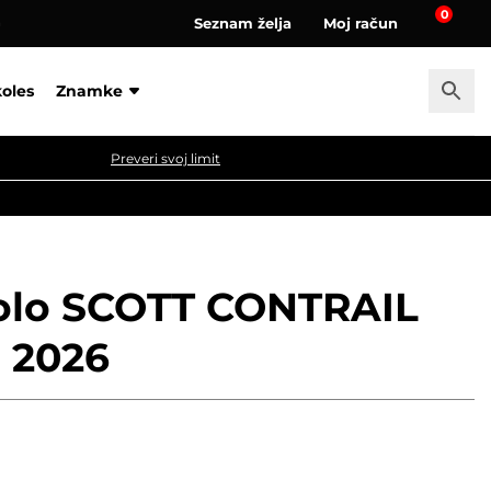
0
Seznam želja
Moj račun
a
koles
Znamke
Preveri svoj limit
olo SCOTT CONTRAIL
 2026