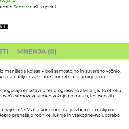
zvajalca
znamke
Scott
v naši trgovini.
letu
TI
MNENJA (0)
iz manjšega kolesa v bolj samostojno in suvereno vožnjo.
nosti pri daljših vožnjah. Geometrija je umirjena in
mogočajo enostavno ter progresivno zaviranje. To otroku
 in poveča samozavest med vožnjo po mestu, kolesarskih
na najmlajše. Vsaka komponenta je izbrana z mislijo na
obro prenašajo robnike, luknje in vsakodnevno uporabo.