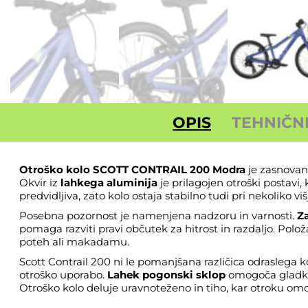
OPIS
TEHNIČN
Otroško kolo SCOTT CONTRAIL 200 Modra
je zasnovano
Okvir iz
lahkega aluminija
je prilagojen otroški postavi,
predvidljiva, zato kolo ostaja stabilno tudi pri nekoliko višj
Posebna pozornost je namenjena nadzoru in varnosti.
Za
pomaga razviti pravi občutek za hitrost in razdaljo. Pol
poteh ali makadamu.
Scott Contrail 200 ni le pomanjšana različica odraslega ko
otroško uporabo.
Lahek pogonski sklop
omogoča gladko
Otroško kolo
deluje uravnoteženo in tiho, kar otroku omo