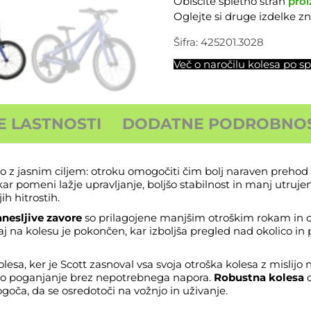
Obiščite spletno stran
proi
Modra
Oglejte si druge izdelke 
2026
količina
Šifra:
425201.3028
Več o naročilu kolesa po sp
E LASTNOSTI
DODATNE PODROBNOS
 z jasnim ciljem: otroku omogočiti čim bolj naraven prehod 
 kar pomeni lažje upravljanje, boljšo stabilnost in manj utruje
ih hitrostih.
nesljive zavore
so prilagojene manjšim otroškim rokam in o
ožaj na kolesu je pokončen, kar izboljša pregled nad okolico
lesa, ker je Scott zasnoval vsa
svoja otroška kolesa
z mislijo 
 poganjanje brez nepotrebnega napora.
Robustna kolesa
d
goča, da se osredotoči na vožnjo in uživanje.