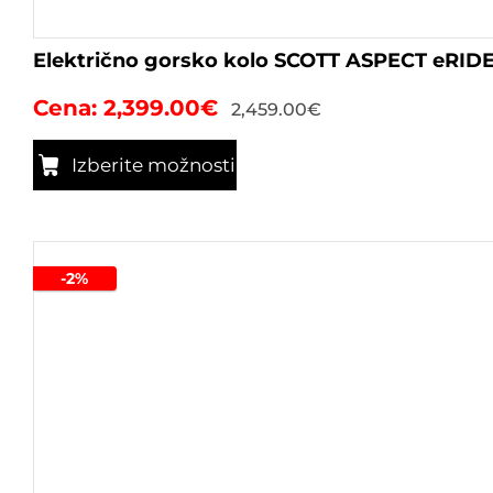
Električno gorsko kolo SCOTT ASPECT eRID
2,399.00
€
2,459.00
€
Izberite možnosti
Ta
izdelek
ima
več
-2%
različic.
Možnosti
lahko
izberete
na
strani
izdelka